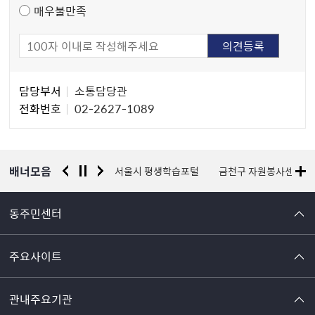
매우불만족
담
담당부서
소통담당관
당
전화번호
02-2627-1089
자
정
보
배너모음
경찰청 유실물 통합포털
서울시 평생학습포털
금천구 자원봉사센터
동주민센터
주요사이트
관내주요기관