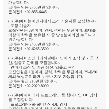
가능합니다
.
급여는
연봉
2700
만원
입니다
.
문의전화
:
02-855-6445
(5) (
주
)
에이블이앤지에서 조경 기술자
를
모집합니다
.
-
조경 기술자
모집인원은
3
명이며
,
연령
,
경력은 무관이며
,
초대졸
이상의 학력을 보유한 자 중 남성분이라면 누구나 지
원 가능합니다
.
급여는
연봉
2400
만원
입니다
.
문의전화
:
02-6265-3500
(6)
(
주
)
제이스인터내셔널
에서
연마기 조작 및 가공 생
산
,
입출고 관리를
모집합니다
.
-
연마기 조작 및 가공 생산
,
입출고 관리
모집인원은
1
명이며
,
경력
,
학력은 무관이며
, 25
세
-50
세의 남성분이라면 누구나 지원 가능합니다
.
급여는 월급
210
만원
입니다
.
문의전화
:
02-2029-8090
(7)
(
주
)
에네이
에서
프로그래밍
·
웹
·
웹디자인
·DB
강사
를
모집합니다
.
-
프로그래밍
·
웹
·
웹디자인
·DB
강사
모집인원은
1
명이며
,
성별
,
연령
,
경력은 무관이며
,
초