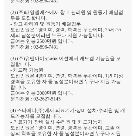
문의전화
:
02-896-7481
(2)
(
주
)
태영엠에스
에서 창고 관리원 및 원동기 배달업
무를 모집합니다
.
-
창고 관리원 및 원동기 배달업무
모집인원은
1
명이며
,
경력
,
학력은 무관이며
, 25
세
-55
세의 남성분이라면 누구나 지원 가능합니다
.
급여는
연봉
2500
만원
입니다
.
문의전화
:
02-896-7481
(3) (
주
)
유엔아이코퍼레이션에서 캐드캠 기능원
을
모
집합니다
.
-
캐드캠 기능원
모집인원은
4
명이며
,
연령
,
학력은 무관이며
, 1
년 이상
경력을 보유한 자 중 남성분이라면 누구나 지원 가능
합니다
.
급여는
연봉
3000
만원
입니다
.
문의전화
:
02-2627-5145
(4)
스타메디
(
주
)
에서
의료기기
·
장비 설치
·
수리원 및 캐
드가능자를
모집합니다
.
-
의료기기
·
장비 설치
·
수리원 및 캐드가능자
모집인원은
1
명이며
,
연령
,
경력은 무관이며
,
고졸 이
상의 학력을 보유한 자 중
남성분이라면 누구나 지원