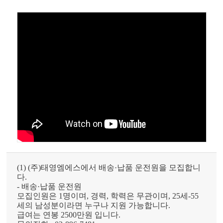
(1)
(
주
)
태영엠에스
에서
배송
·
납품 운전원을
모집합니
다
.
-
배송
·
납품 운전원
모집인원은
1
명이며
,
경력
,
학력은 무관이며
, 25
세
-55
세의 남성분이라면 누구나 지원 가능합니다
.
급여는
연봉
2500
만원
입니다
.