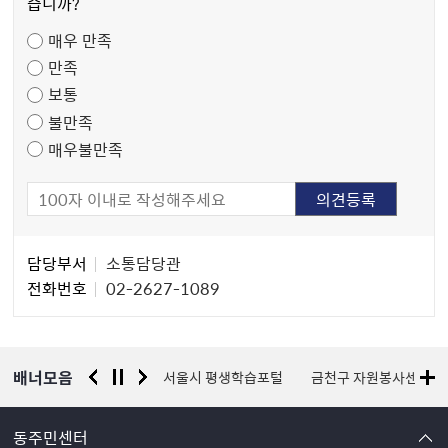
습니까?
족
매우 만족
도
만족
조
보통
사
불만족
매우불만족
담
담당부서
소통담당관
당
전화번호
02-2627-1089
자
정
보
배너모음
경찰청 유실물 통합포털
서울시 평생학습포털
금천구 자원봉사센터
동주민센터