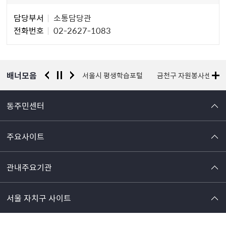
담
담당부서
소통담당관
당
전화번호
02-2627-1083
자
정
보
배너모음
경찰청 유실물 통합포털
서울시 평생학습포털
금천구 자원봉사센터
동주민센터
주요사이트
관내주요기관
서울 자치구 사이트