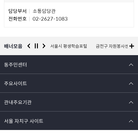
담
담당부서
소통담당관
당
전화번호
02-2627-1083
자
정
보
배너모음
경찰청 유실물 통합포털
서울시 평생학습포털
금천구 자원봉사센터
동주민센터
주요사이트
관내주요기관
서울 자치구 사이트