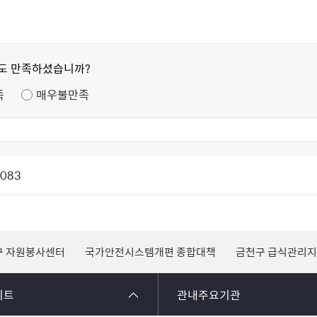
정도 만족하셨습니까?
족
매우불만족
1083
구 자원봉사센터
국가안전시스템개편 종합대책
금천구 급식관리
이트
관내주요기관