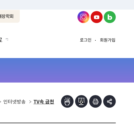
래장학회
료
로그인
회원가입
인터넷방송
TV속 금천