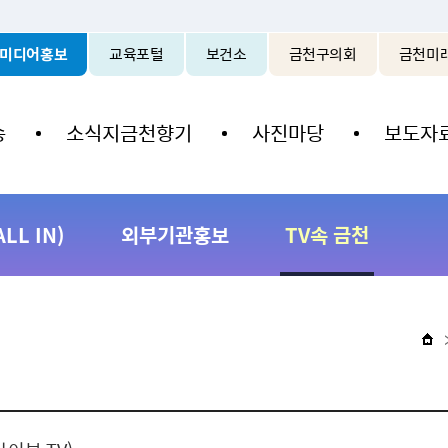
본문 바로가기
미디어홍보
교육포털
보건소
금천구의회
금천미
송
소식지금천향기
사진마당
보도자
L IN)
외부기관홍보
TV속 금천