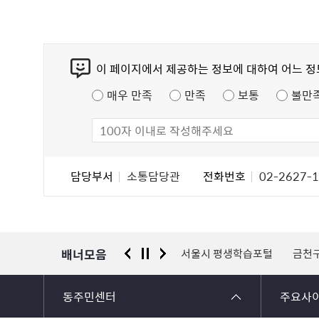
콘
이 페이지에서 제공하는 정보에 대하여 어느 
텐
츠
매우 만족
만족
보통
불만
만
족
도
조
담
담당부서
소통담당관
전화번호
02-2627-
사
당
자
정
보
배너모음
 신고센터
경찰청 유실물 통합포털
서울시 평생학습포털
금천
동주민센터
주요사