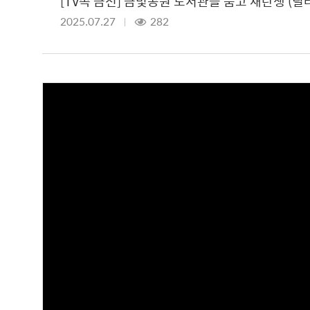
[TV속 금천] 금빛공원 도서관을 품고 재탄생 (딜라
2025.07.27
282