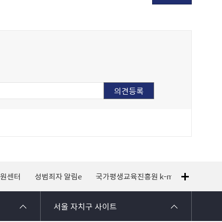
지원센터
성범죄자 알림e
국가평생교육진흥원 k-mooc
120 
서울 자치구 사이트