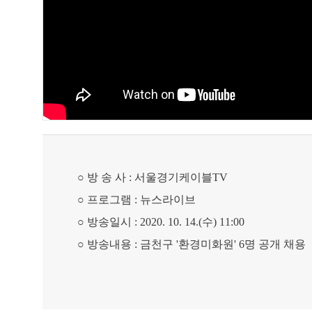
○
방 송 사
:
서울경기케이블
TV
○
프로그램
:
뉴스라이브
○
방송일시
: 2020. 10. 14.(
수
) 11:00
○
방송내용
:
금천구
'
환경미화원
' 6
명 공개 채용