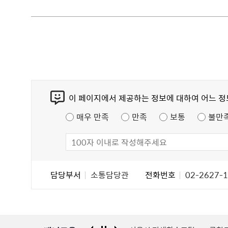
콘
이 페이지에서 제공하는 정보에 대하여 어느 
텐
츠
매우 만족
만족
보통
불만
만
족
도
조
담
담당부서
소통담당관
전화번호
02-2627-
사
당
자
정
보