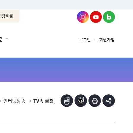
래장학회
료
로그인
회원가입
인터넷방송
TV속 금천