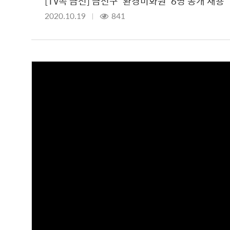
[TV속 금천] 금천구 '환경미화원' 6명 공개 채용
2020.10.19
841