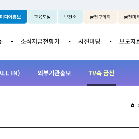
본문 바로가기
미디어홍보
교육포털
보건소
금천구의회
금천미
송
소식지금천향기
사진마당
보도자
L IN)
외부기관홍보
TV속 금천