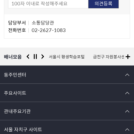
담
담당부서
소통담당관
당
전화번호
02-2627-1083
자
정
보
배너모음
경찰청 유실물 통합포털
서울시 평생학습포털
금천구 자원봉사센터
동주민센터
주요사이트
관내주요기관
서울 자치구 사이트