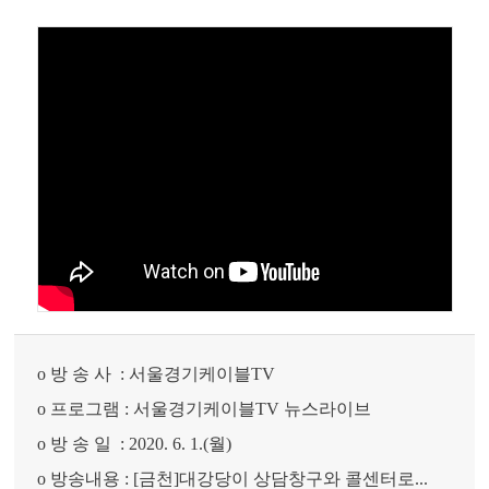
o
방 송 사
:
서울경기케이블
TV
o
프로그램
:
서울경기케이블
TV
뉴스라이브
o
방 송 일
: 2020. 6. 1.(
월
)
o
방송내용
: [
금천
]
대강당이 상담창구와 콜센터로
...