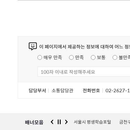
콘
이 페이지에서 제공하는 정보에 대하여 어느 
텐
츠
매우 만족
만족
보통
불만
만
족
도
조
담
담당부서
소통담당관
전화번호
02-2627-
사
당
자
정
보
배너모음
 신고센터
경찰청 유실물 통합포털
서울시 평생학습포털
금천