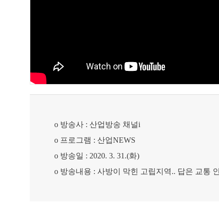
o
방송사
:
산업방송 채널
i
o
프로그램
:
산업
NEWS
o
방송일
: 2020. 3. 31.(
화
)
o
방송내용
:
사방이 막힌 고립지역
..
답은 교통 