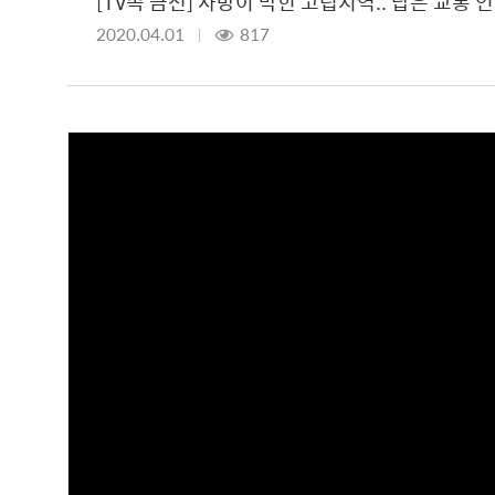
[TV속 금천] 사방이 막힌 고립지역.. 답은 교통 
2020.04.01
817