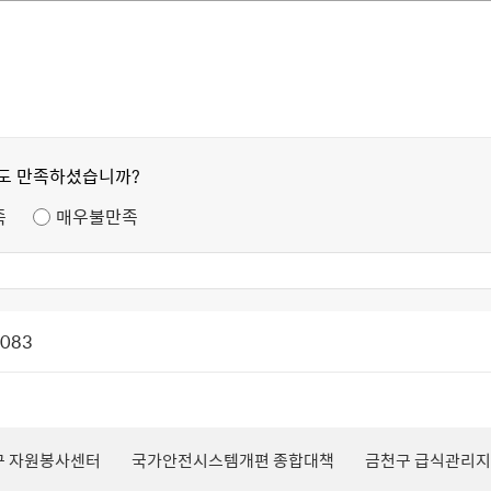
정도 만족하셨습니까?
족
매우불만족
1083
구 자원봉사센터
국가안전시스템개편 종합대책
금천구 급식관리