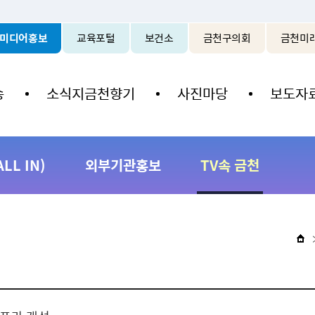
본문 바로가기
미디어홍보
교육포털
보건소
금천구의회
금천미
송
소식지금천향기
사진마당
보도자
L IN)
외부기관홍보
TV속 금천