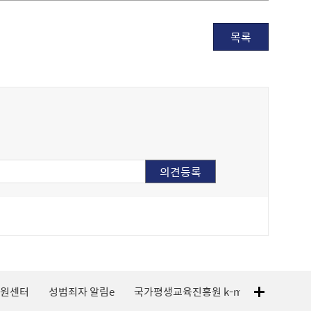
목록
지원센터
성범죄자 알림e
국가평생교육진흥원 k-mooc
120 