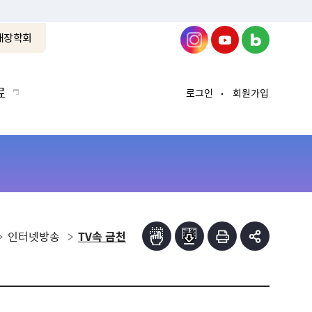
래장학회
료
로그인
회원가입
인터넷방송
TV속 금천