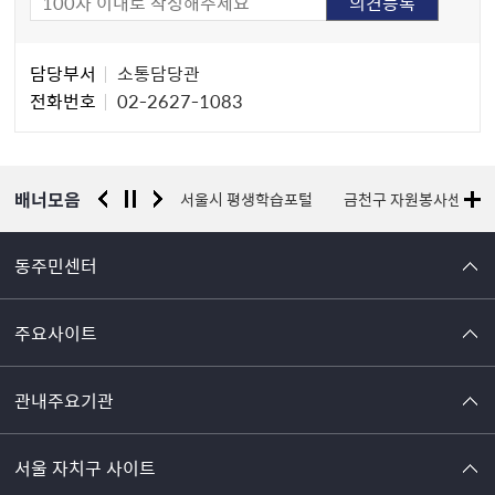
담
담당부서
소통담당관
당
전화번호
02-2627-1083
자
정
보
배너모음
경찰청 유실물 통합포털
서울시 평생학습포털
금천구 자원봉사센터
동주민센터
주요사이트
관내주요기관
서울 자치구 사이트