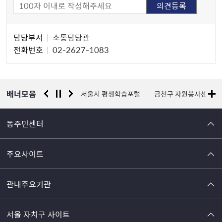
담
담당부서
소통담당관
당
전화번호
02-2627-1083
자
정
보
배너모음
경찰청 유실물 통합포털
서울시 평생학습포털
금천구 자원봉사센터
동주민센터
주요사이트
관내주요기관
서울 자치구 사이트