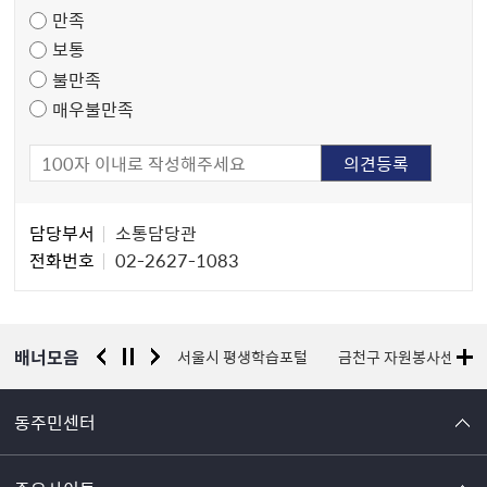
만족
조
보통
사
불만족
매우불만족
담
담당부서
소통담당관
당
전화번호
02-2627-1083
자
정
보
배너모음
경찰청 유실물 통합포털
서울시 평생학습포털
금천구 자원봉사센터
동주민센터