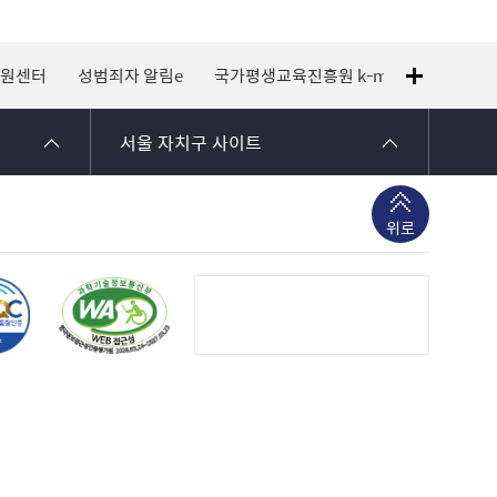
지원센터
성범죄자 알림e
국가평생교육진흥원 k-mooc
120 
서울 자치구 사이트
위로