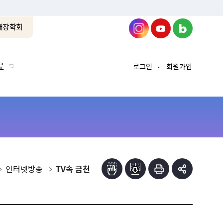
래장학회
료
로그인
회원가입
인터넷방송
TV속 금천