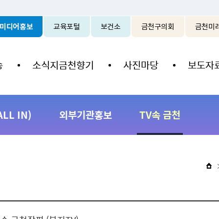
본문 바로가기
미디어홍보
교육포털
보건소
금천구의회
금천미
송
소식지금천향기
사진마당
보도자
L IN)
외부기관홍보
TV속 금천