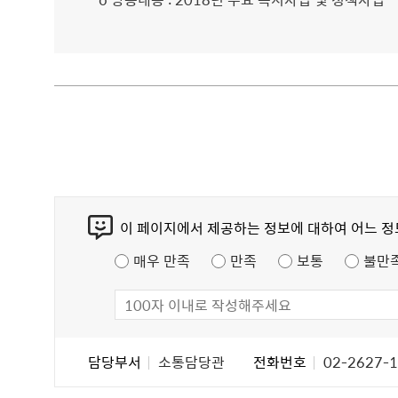
콘
이 페이지에서 제공하는 정보에 대하여 어느 
텐
츠
매우 만족
만족
보통
불만
만
족
도
조
담
담당부서
소통담당관
전화번호
02-2627-
사
당
자