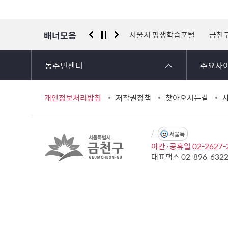
정
보
배너모음
 신고센터
경찰청 유실물 통합포털
서울시 평생학습포털
금천
동주민센터
주요사
개인정보처리방침
저작권정책
찾아오시는길
서울톡
야간·공휴일 02-2627-
대표팩스 02-896-632