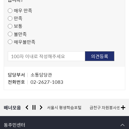
족
매우 만족
도
만족
조
보통
사
불만족
매우불만족
담
담당부서
소통담당관
당
전화번호
02-2627-1083
자
정
보
배너모음
경찰청 유실물 통합포털
서울시 평생학습포털
금천구 자원봉사센터
동주민센터