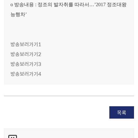
o
방송내용
:
정조의 발자취를 따라서
…
’2017
정조대왕
능행차
’
방송보러가기1
방송보러가기2
방송보러가기3
방송보러가기4
목록
콘