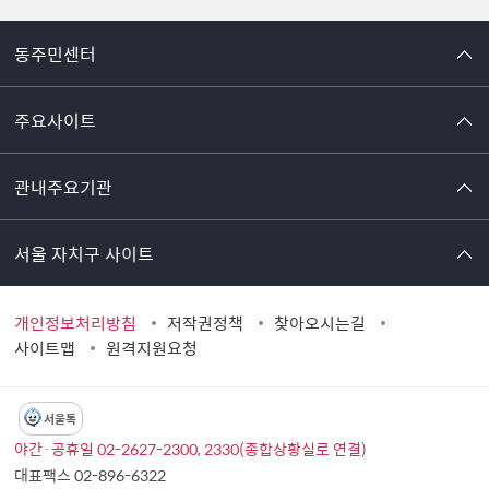
동주민센터
주요사이트
관내주요기관
서울 자치구 사이트
개인정보처리방침
저작권정책
찾아오시는길
사이트맵
원격지원요청
서울톡
야간·공휴일 02-2627-2300, 2330(종합상황실로 연결)
대표팩스 02-896-6322