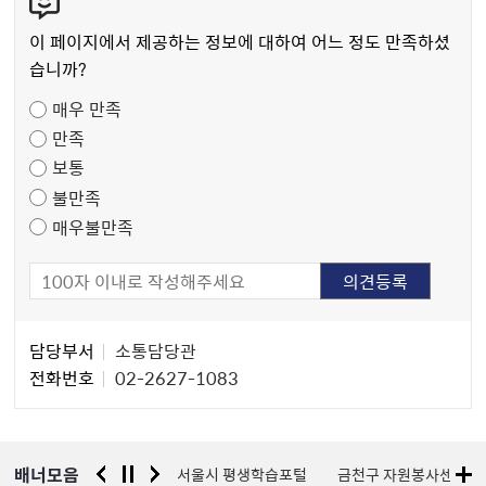
텐
츠
이 페이지에서 제공하는 정보에 대하여 어느 정도 만족하셨
만
습니까?
족
매우 만족
도
만족
조
보통
사
불만족
매우불만족
담
담당부서
소통담당관
당
전화번호
02-2627-1083
자
정
보
배너모음
경찰청 유실물 통합포털
서울시 평생학습포털
금천구 자원봉사센터