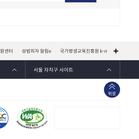
지원센터
성범죄자 알림e
국가평생교육진흥원 k-mooc
120 
서울 자치구 사이트
위로