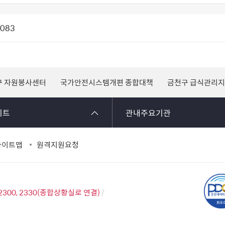
1083
구 자원봉사센터
국가안전시스템개편 종합대책
금천구 급식관리
이트
관내주요기관
사이트맵
원격지원요청
2300, 2330(종합상황실로 연결)
2