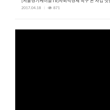
[서울경기케이블TV]사회적경제 특구 본 사업 첫
2017.04.18
871