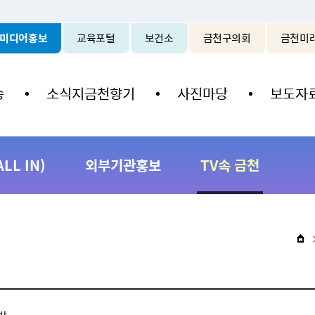
본문 바로가기
미디어홍보
교육포털
보건소
금천구의회
금천미
송
소식지금천향기
사진마당
보도자
L IN)
외부기관홍보
TV속 금천