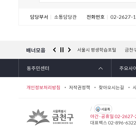
도
조
담
담당부서
소통담당관
전화번호
02-2627-
사
당
자
정
보
배너모음
 신고센터
경찰청 유실물 통합포털
서울시 평생학습포털
금천
동주민센터
주요사
개인정보처리방침
저작권정책
찾아오시는길
서울톡
야간·공휴일 02-2627-
대표팩스 02-896-632