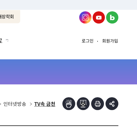
래장학회
료
로그인
회원가입
인터넷방송
TV속 금천