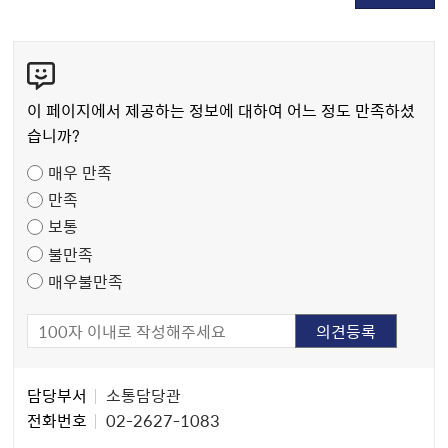
콘
텐
츠
이 페이지에서 제공하는 정보에 대하여 어느 정도 만족하셨
만
습니까?
족
매우 만족
도
만족
조
보통
사
불만족
매우불만족
담
담당부서
소통담당관
당
전화번호
02-2627-1083
자