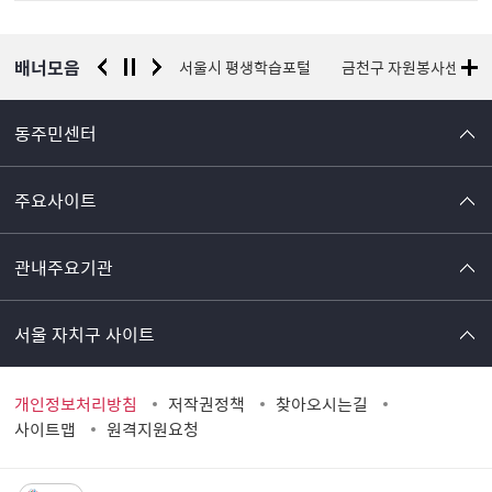
정
보
배너모음
경찰청 유실물 통합포털
서울시 평생학습포털
금천구 자원봉사센터
동주민센터
주요사이트
관내주요기관
서울 자치구 사이트
개인정보처리방침
저작권정책
찾아오시는길
사이트맵
원격지원요청