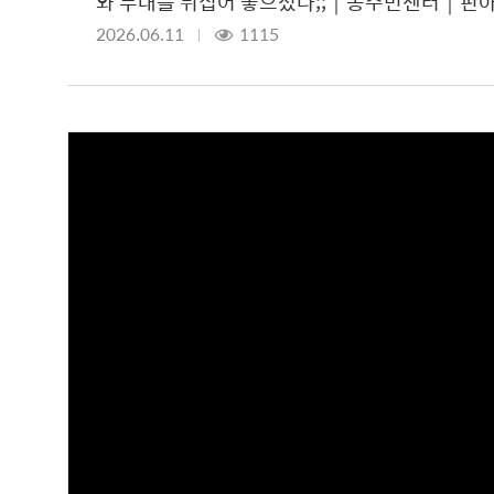
와 무대를 뒤집어 놓으셨다;;｜동주민센터｜핀아의
2026.06.11
1115