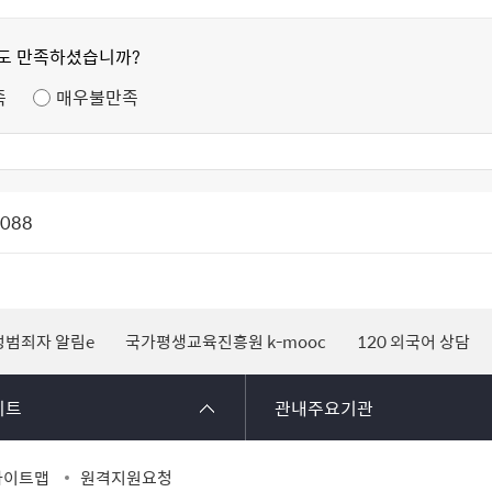
정도 만족하셨습니까?
족
매우불만족
1088
성범죄자 알림e
국가평생교육진흥원 k-mooc
120 외국어 상담
이트
관내주요기관
사이트맵
원격지원요청