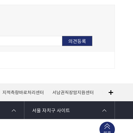
지적측량바로처리센터
서남권직장맘지원센터
1365자원봉사
서울 자치구 사이트