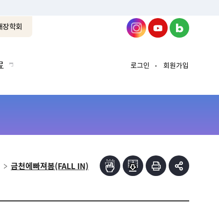
래장학회
료
로그인
회원가입
금천에빠져봄(FALL IN)