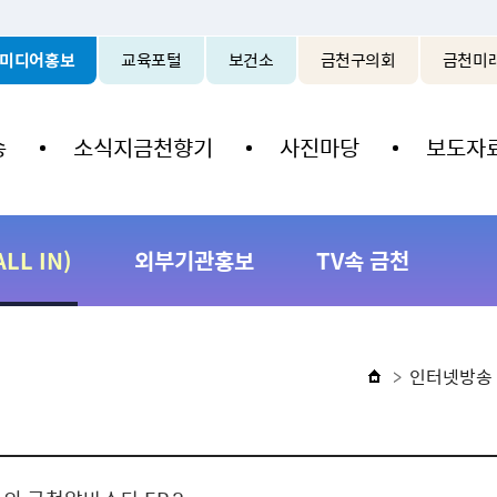
본문 바로가기
미디어홍보
교육포털
보건소
금천구의회
금천미
송
소식지금천향기
사진마당
보도자
L IN)
외부기관홍보
TV속 금천
인터넷방송