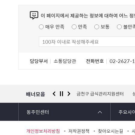
콘
이 페이지에서 제공하는 정보에 대하여 어느 
텐
츠
매우 만족
만족
보통
불만
만
족
도
조
담
담당부서
소통담당관
전화번호
02-2627-
사
당
자
정
보
배너모음
센터
국가안전시스템개편 종합대책
금천구 급식관리지원센터
동주민센터
주요사
개인정보처리방침
저작권정책
찾아오시는길