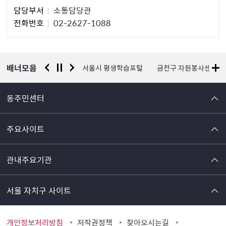
담
담당부서
소통담당관
당
전화번호
02-2627-1088
자
정
보
배너모음
경찰청 유실물 통합포털
서울시 평생학습포털
금천구 자원봉사센터
동주민센터
주요사이트
관내주요기관
서울 자치구 사이트
개인정보처리방침
저작권정책
찾아오시는길