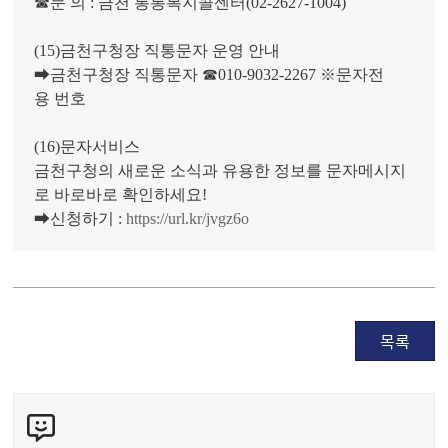
☎문 의 : 금천 통통복지콜센터(02-2627-1004)
(15)금천구청장 직통문자 운영 안내
➡금천구청장 직통문자 ☎010-9032-2267 ※문자전
용 번호
(16)문자서비스
금천구청의 새로운 소식과 유용한 정보를 문자메시지
로 바로바로 확인하세요!
➡신청하기 :
https://url.kr/jvgz6o
목록
콘
텐