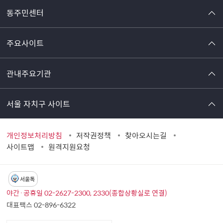
동주민센터
주요사이트
관내주요기관
서울 자치구 사이트
개인정보처리방침
저작권정책
찾아오시는길
사이트맵
원격지원요청
서울톡
야간·공휴일 02-2627-2300, 2330(종합상황실로 연결)
대표팩스 02-896-6322