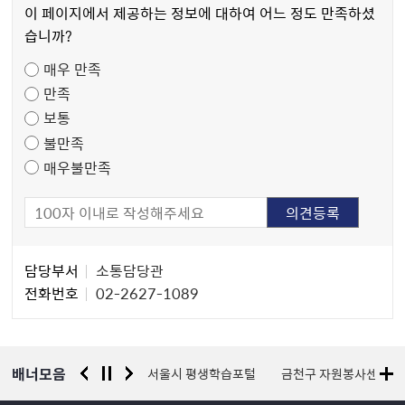
츠
이 페이지에서 제공하는 정보에 대하여 어느 정도 만족하셨
만
습니까?
족
매우 만족
도
만족
조
보통
사
불만족
매우불만족
담
담당부서
소통담당관
당
전화번호
02-2627-1089
자
정
보
배너모음
경찰청 유실물 통합포털
서울시 평생학습포털
금천구 자원봉사센터