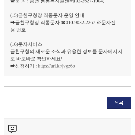
☎문 의 : 금천 통통복지콜센터(02-2627-1004)
(15)금천구청장 직통문자 운영 안내
➡금천구청장 직통문자 ☎010-9032-2267 ※문자전
용 번호
(16)문자서비스
금천구청의 새로운 소식과 유용한 정보를 문자메시지
로 바로바로 확인하세요!
➡신청하기 :
https://url.kr/jvgz6o
목록
콘
텐