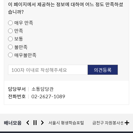
츠
이 페이지에서 제공하는 정보에 대하여 어느 정도 만족하셨
만
습니까?
족
매우 만족
도
만족
조
보통
사
불만족
매우불만족
담
담당부서
소통담당관
당
전화번호
02-2627-1089
자
정
보
배너모음
경찰청 유실물 통합포털
서울시 평생학습포털
금천구 자원봉사센터