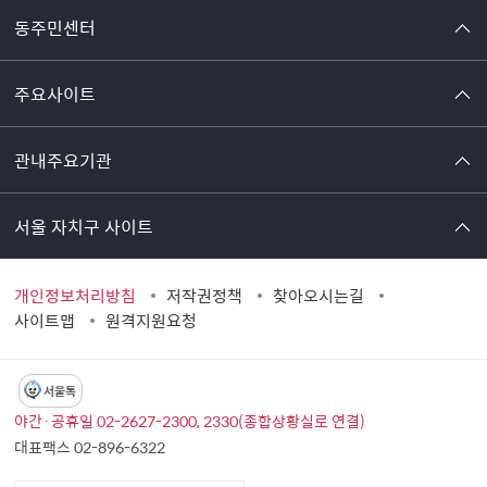
동주민센터
주요사이트
관내주요기관
서울 자치구 사이트
개인정보처리방침
저작권정책
찾아오시는길
사이트맵
원격지원요청
서울톡
야간·공휴일 02-2627-2300, 2330(종합상황실로 연결)
대표팩스 02-896-6322