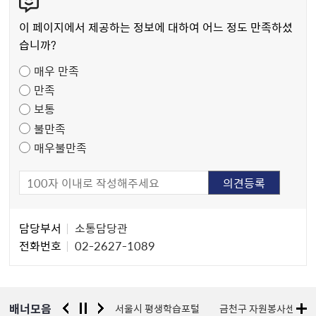
텐
츠
이 페이지에서 제공하는 정보에 대하여 어느 정도 만족하셨
만
습니까?
족
매우 만족
도
만족
조
보통
사
불만족
매우불만족
담
담당부서
소통담당관
당
전화번호
02-2627-1089
자
정
보
배너모음
경찰청 유실물 통합포털
서울시 평생학습포털
금천구 자원봉사센터