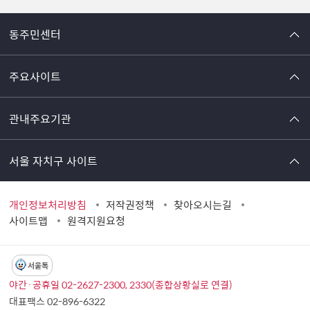
동주민센터
주요사이트
관내주요기관
서울 자치구 사이트
개인정보처리방침
저작권정책
찾아오시는길
사이트맵
원격지원요청
서울톡
야간·공휴일 02-2627-2300, 2330(종합상황실로 연결)
대표팩스 02-896-6322