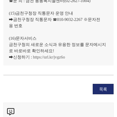
☎문 의 : 금천 통통복지콜센터(02-2627-1004)
(15)금천구청장 직통문자 운영 안내
➡금천구청장 직통문자 ☎010-9032-2267 ※문자전
용 번호
(16)문자서비스
금천구청의 새로운 소식과 유용한 정보를 문자메시지
로 바로바로 확인하세요!
➡신청하기 :
https://url.kr/jvgz6o
목록
콘
텐