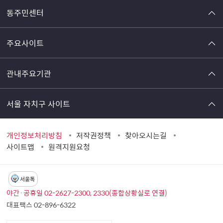
동주민센터
주요사이트
관내주요기관
서울 자치구 사이트
개인정보처리방침
저작권정책
찾아오시는길
사이트맵
원격지원요청
서울톡
야간·공휴일 02-2627-2300, 2330(종합상황실로 연결)
대표팩스 02-896-6322