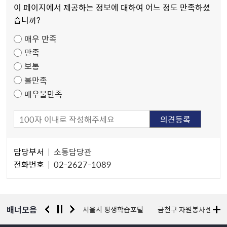
츠
이 페이지에서 제공하는 정보에 대하여 어느 정도 만족하셨
만
습니까?
족
매우 만족
도
만족
조
보통
사
불만족
매우불만족
담
담당부서
소통담당관
당
전화번호
02-2627-1089
자
정
보
배너모음
경찰청 유실물 통합포털
서울시 평생학습포털
금천구 자원봉사센터