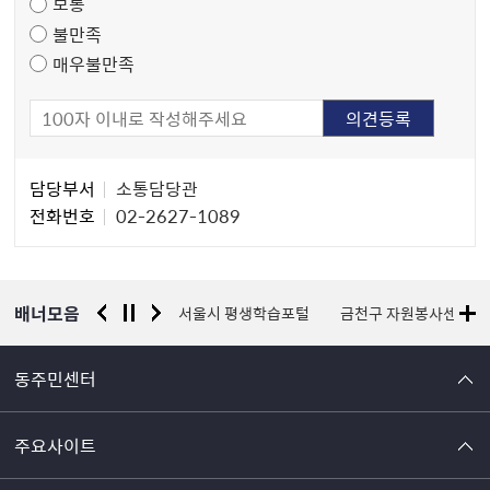
보통
사
불만족
매우불만족
담
담당부서
소통담당관
당
전화번호
02-2627-1089
자
정
보
배너모음
경찰청 유실물 통합포털
서울시 평생학습포털
금천구 자원봉사센터
동주민센터
주요사이트