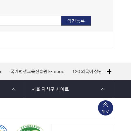
e
국가평생교육진흥원 k-mooc
120 외국어 상담
지적측량바
서울 자치구 사이트
위로