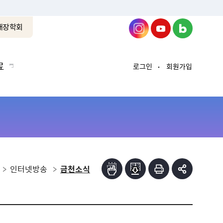
래장학회
료
로그인
회원가입
인터넷방송
금천소식