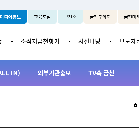
본문 바로가기
미디어홍보
교육포털
보건소
금천구의회
금천미
송
소식지금천향기
사진마당
보도자
L IN)
외부기관홍보
TV속 금천