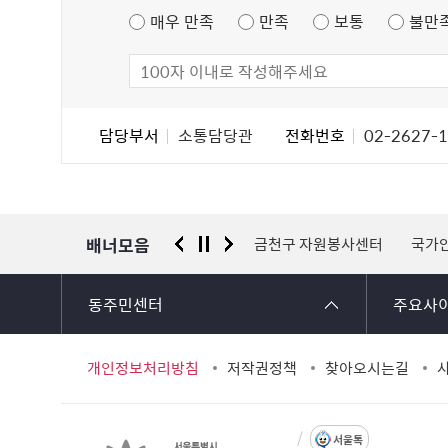
츠
매우 만족
만족
보통
불만
만
족
도
조
담
담당부서
소통담당관
전화번호
02-2627-
사
당
자
정
보
배너모음
물 통합포털
서울시 평생학습포털
금천구 자원봉사센터
국가
동주민센터
주요사
개인정보처리방침
저작권정책
찾아오시는길
서울톡