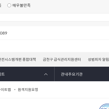
족
매우불만족
1089
안전시스템개편 종합대책
금천구 급식관리지원센터
성범죄자 알림
이트
관내주요기관
사이트맵
원격지원요청