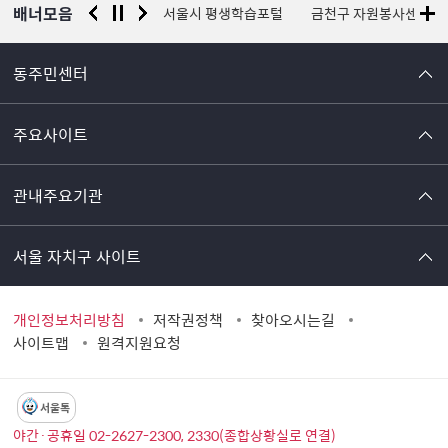
배너모음
경찰청 유실물 통합포털
서울시 평생학습포털
금천구 자원봉사센터
동주민센터
주요사이트
관내주요기관
서울 자치구 사이트
개인정보처리방침
저작권정책
찾아오시는길
사이트맵
원격지원요청
서울톡
야간·공휴일 02-2627-2300, 2330(종합상황실로 연결)