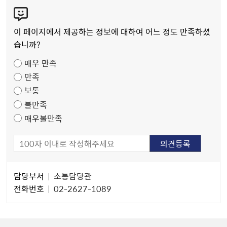
콘
텐
츠
이 페이지에서 제공하는 정보에 대하여 어느 정도 만족하셨
만
습니까?
족
매우 만족
도
만족
조
보통
사
불만족
매우불만족
담
담당부서
소통담당관
당
전화번호
02-2627-1089
자
정
보