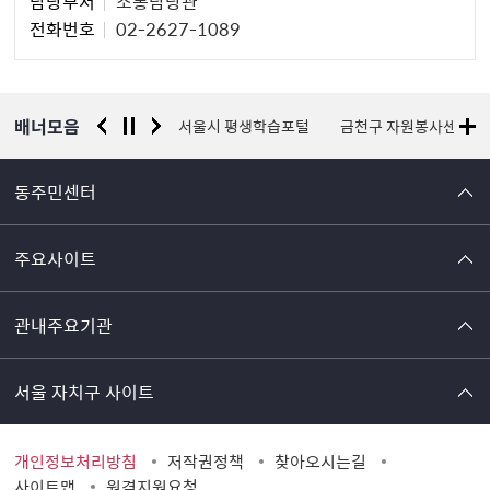
담당부서
소통담당관
당
전화번호
02-2627-1089
자
정
보
배너모음
경찰청 유실물 통합포털
서울시 평생학습포털
금천구 자원봉사센터
동주민센터
주요사이트
관내주요기관
서울 자치구 사이트
개인정보처리방침
저작권정책
찾아오시는길
사이트맵
원격지원요청