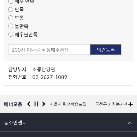
매우 만족
도
만족
조
보통
사
불만족
매우불만족
담
담당부서
소통담당관
당
전화번호
02-2627-1089
자
정
보
배너모음
경찰청 유실물 통합포털
서울시 평생학습포털
금천구 자원봉사센터
동주민센터