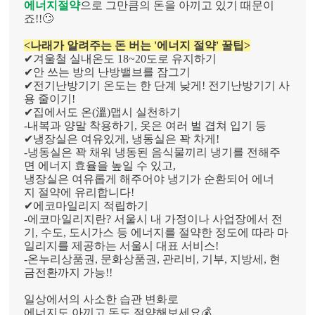
에너지절약
으로 그만큼의 돈을 아끼고 있기 때문이
죠!!🙄
<나래가 알려주는 돈 버는 '에너지 절약' 꿀팁>
✔겨울철 실내온도 18~20도로 유지하기
✔안 쓰는 방의 난방밸브를 잠그기
✔전기난방기기 온도는 한 단계 낮게! 전기난방기기 사
용 줄이기!
✔집에서도 온(溫)맵시 실천하기
-내복과 양말 착용하기, 옷은 여러 벌 겹쳐 입기 등
✔냉장실은 여유있게, 냉동실은 꽉 차게!
-냉동실은 꽉 채워 냉동된 음식물끼리 냉기를 전해주
면 에너지 효율을 높일 수 있고,
냉장실은 여유롭게 해주어야 냉기가 순환되어 에너
지 절약에 유리합니다!
✔에코마일리지 적립하기
-에코마일리지란? 서울시 내 가정이나 사업장에서 전
기, 수도, 도시가스 등 에너지를 절약한 정도에 따라 마
일리지를 제공하는 서울시 대표 서비스!
-온누리상품권, 문화상품권, 관리비, 기부, 지방세, 현
금전환까지 가능!!
일상에서의 사소한 습관 변화로
에너지도 아끼고 돈도 절약해보세요💰