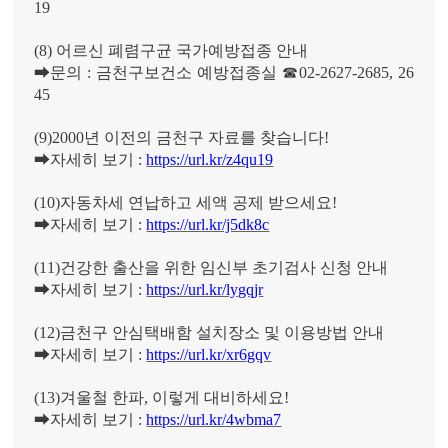
19
(8)
어르신 폐렴구균 국가예방접종 안내
➡
문의
:
금천구보건소 예방접종실
☎
02-2627-2685, 26
45
(9)2000
년 이전의 금천구 자료를 찾습니다
!
➡
자세히 보기
:
https://url.kr/z4qu19
(10)
자동차세 연납하고 세액 공제 받으세요
!
➡
자세히 보기
:
https://url.kr/j5dk8c
(11)
건강한 출산을 위한 임신부 초기검사 신청 안내
➡
자세히 보기
:
https://url.kr/lygqjr
(12)
금천구 안심택배함 설치장소 및 이용방법 안내
➡
자세히 보기
:
https://url.kr/xr6gqv
(13)
겨울철 한파
,
이렇게 대비하세요
!
➡
자세히 보기
:
https://url.kr/4wbma7