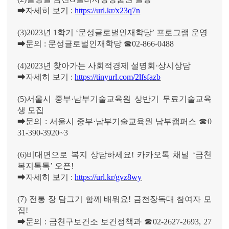
➡
자세히 보기
:
https://url.kr/x23q7n
(3)2023
년
1
학기
‘
문성글로벌인재학당
’
프로그램 운영
➡
문의
:
문성글로벌인재학당
☎
02-866-0488
(4)2023
년 찾아가는 사회적경제 설명회
·
상시상담
➡
자세히 보기
:
https://tinyurl.com/2lfsfazb
(5)
서울시 중부
·
남부기술교육원 상반기 무료기술교육
생 모집
➡
문의
:
서울시 중부
·
남부기술교육원 남부캠퍼스
☎
0
31-390-3920~3
(6)
비대면으로 복지 상담하세요
!
카카오톡 채널
‘
금천
복지톡톡
’
오픈
!
➡
자세히 보기
:
https://url.kr/gvz8wy
(7)
전통 장 담그기 함께 배워요
!
금천장독대 참여자 모
집
!
➡
문의
:
금천구보건소 보건정책과
☎
02-2627-2693, 27