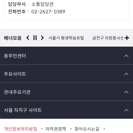
담당부서
소통담당관
당
전화번호
02-2627-1089
자
정
보
배너모음
경찰청 유실물 통합포털
서울시 평생학습포털
금천구 자원봉사센터
동주민센터
주요사이트
관내주요기관
서울 자치구 사이트
개인정보처리방침
저작권정책
찾아오시는길