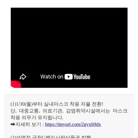
(1)1/30(
월
)
부터 실내마스크 착용 자율 전환
!
단
,
대중교통
,
의료기관
,
감염취약시설에서는 마스크
착용 의무가 유지됩니다
.
➡
자세히 보기
:
https://tinyurl.com/2gvxh9dx
(2)
설명절 금천
G
밸리사랑상품권 발행