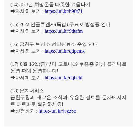
(14)2023
년 희망온돌 따뜻한 겨울나기
➡
자세히 보기
:
https://url.kr/h98t71
(15) 2022
인플루엔자
(
독감
)
무료 예방접종 안내
➡
자세히 보기
:
https://url.kr/9dtafm
(16)
금천구 보건소 선별진료소 운영 안내
➡
자세히 보기
:
https://url.kr/qdpcmx
(17) 8
월
16
일
(
금
)
부터 코로나
19
후유증 안심 클리닉을
운영 확대 운영합니다
!
➡
자세히 보기
:
https://url.kr/dq6chf
(18)
문자서비스
금천구청의 새로운 소식과 유용한 정보를 문자메시지
로 바로바로 확인하세요
!
➡
신청하기
:
https://url.kr/jvgz6o