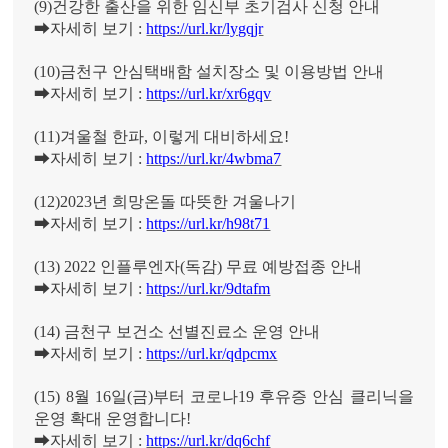
(9)
건강한 출산을 위한 임신부 초기검사 신청 안내
➡
자세히 보기
:
https://url.kr/lygqjr
(10)
금천구 안심택배함 설치장소 및 이용방법 안내
➡
자세히 보기
:
https://url.kr/xr6gqv
(11)
겨울철 한파
,
이렇게 대비하세요
!
➡
자세히 보기
:
https://url.kr/4wbma7
(12)2023
년 희망온돌 따뜻한 겨울나기
➡
자세히 보기
:
https://url.kr/h98t71
(13) 2022
인플루엔자
(
독감
)
무료 예방접종 안내
➡
자세히 보기
:
https://url.kr/9dtafm
(14)
금천구 보건소 선별진료소 운영 안내
➡
자세히 보기
:
https://url.kr/qdpcmx
(15) 8
월
16
일
(
금
)
부터 코로나
19
후유증 안심 클리닉을
운영 확대 운영합니다
!
➡
자세히 보기
:
https://url.kr/dq6chf