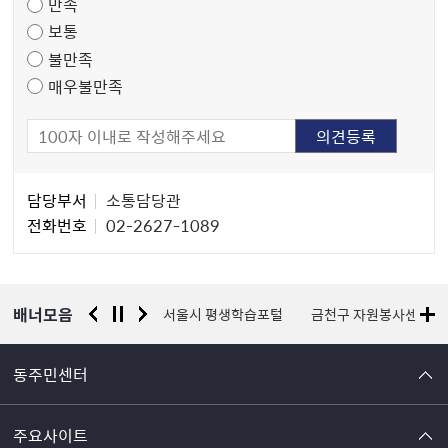
만족
조
보통
사
불만족
매우불만족
담
담당부서
소통담당관
당
전화번호
02-2627-1089
자
정
보
배너모음
경찰청 유실물 통합포털
서울시 평생학습포털
금천구 자원봉사센터
동주민센터
주요사이트