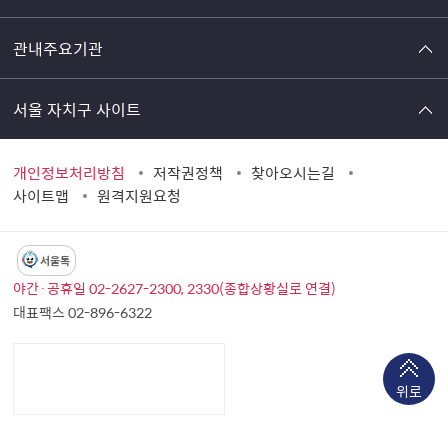
관내주요기관
서울 자치구 사이트
개인정보처리방침
저작권정책
찾아오시는길
사이트맵
원격지원요청
서울톡
야간·공휴일 02-2627-2300, 2330(종합상황실로 연결)
대표팩스 02-896-6322
위로