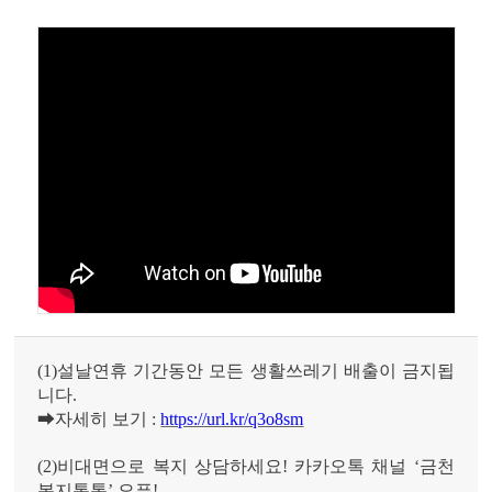
(1)
설날연휴 기간동안 모든 생활쓰레기 배출이 금지됩
니다
.
➡
자세히 보기
:
https://url.kr/q3o8sm
(2)
비대면으로 복지 상담하세요
!
카카오톡 채널
‘
금천
복지톡톡
’
오픈
!