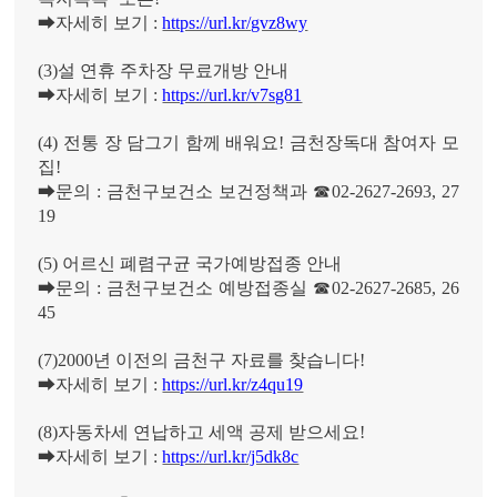
➡
자세히 보기
:
https://url.kr/gvz8wy
(3)
설 연휴 주차장 무료개방 안내
➡
자세히 보기
:
https://url.kr/v7sg81
(4)
전통 장 담그기 함께 배워요
!
금천장독대 참여자 모
집
!
➡
문의
:
금천구보건소 보건정책과
☎
02-2627-2693, 27
19
(5)
어르신 폐렴구균 국가예방접종 안내
➡
문의
:
금천구보건소 예방접종실
☎
02-2627-2685, 26
45
(7)2000
년 이전의 금천구 자료를 찾습니다
!
➡
자세히 보기
:
https://url.kr/z4qu19
(8)
자동차세 연납하고 세액 공제 받으세요
!
➡
자세히 보기
:
https://url.kr/j5dk8c