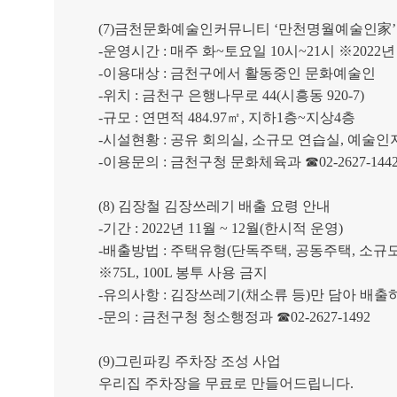
(7)
금천문화예술인커뮤니티
‘
만천명월예술인
家
-
운영시간
:
매주 화
~
토요일
10
시
~21
시
※
2022
-
이용대상
:
금천구에서 활동중인 문화예술인
-
위치
:
금천구 은행나무로
44(
시흥동
920-7)
-
규모
:
연면적
484.97
㎡
,
지하
1
층
~
지상
4
층
-
시설현황
:
공유 회의실
,
소규모 연습실
,
예술인
-
이용문의
:
금천구청 문화체육과
☎
02-2627-144
(8)
김장철 김장쓰레기 배출 요령 안내
-
기간
: 2022
년
11
월
~ 12
월
(
한시적 운영
)
-
배출방법
:
주택유형
(
단독주택
,
공동주택
,
소규모
※
75L, 100L
봉투 사용 금지
-
유의사항
:
김장쓰레기
(
채소류 등
)
만 담아 배출
-
문의
:
금천구청 청소행정과
☎
02-2627-1492
(9)
그린파킹 주차장 조성 사업
우리집 주차장을 무료로 만들어드립니다
.