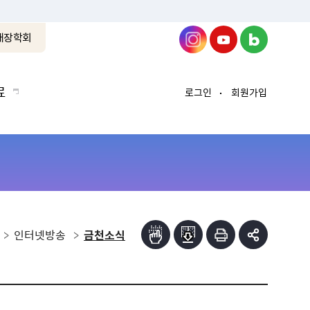
래장학회
료
로그인
회원가입
인터넷방송
금천소식