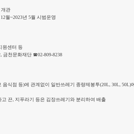
’
개관
년
12
월
~2023
년
5
월 시범운영
지원센터 등
2,
금천문화재단
☎
02-809-8238
 음식점 등
)
에 관계없이 일반쓰레기 종량제봉투
(20L, 30L, 50L)
하고 끈
,
지푸라기 등은 김장쓰레기와 분리하여 배출