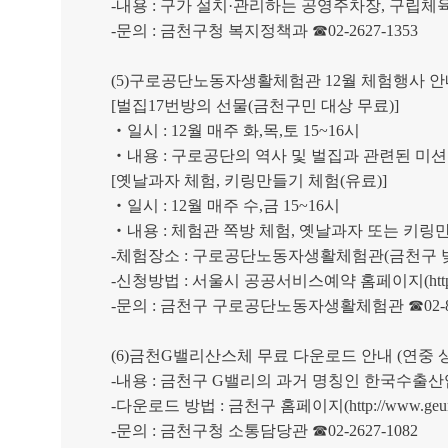
-
내용
:
구가 설치
·
관리하는 공영주차장
,
구립체
-
문의
:
금천구청 복지정책과
☎
02-2627-1353
(5)
구로공단노동자생활체험관
12
월 체험행사 안
[
벌집
17
번방의 선물
(
금천구민 대상 무료
)]
‧
일시
: 12
월 매주 화
,
목
,
토
15~16
시
‧
내용
:
구로공단의 역사 및 벌집과 관련된 미션
[
옛날과자 체험
,
키링만들기 체험
(
유료
)]
‧
일시
: 12
월 매주 수
,
금
15~16
시
‧
내용
:
체험관 쪽방 체험
,
옛날과자 또는 키링
-
체험장소
:
구로공단노동자생활체험관
(
금천구 
-
신청방법
:
서울시 공공서비스예약 홈페이지
(htt
-
문의
:
금천구 구로공단노동자생활체험관
☎
02-
(6)
금천
G
밸리산스체 무료 다운로드 안내
(
연중 
-
내용
:
금천구
G
밸리의 과거 명칭인 한국수출산
-
다운로드 방법
:
금천구 홈페이지
(http://www.ge
-
문의
:
금천구청 소통담당관
☎
02-2627-1082