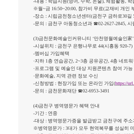
-
내용
:
학습지원
(
영어
,
수학
,
논술
),
체험활동
,
학
※
월
~
금
16:50~20:00,
참가비 무료
(
교재비 개인 
-
장소
:
시립금천청소년센터
(
금천구 금하로
30
길
-
문의
:
금천구 아동청소년과
☎
02-2627-2845,
시
(3)
금천문화예술인커뮤니티
‘
만천명월예술인
家
-
시설위치
:
금천구 은행나무로
44(
시흥동
920-7)
-
멤버십 가입혜택
·
지하
1
층 연습공간
, 2~3
층 공유공간
, 4
층 네트워
·
프로그램 및 예술인 대상 지원콘텐츠 참여 가능
·
문화예술
,
지역 관련 정보 수신
-
신청방법
:
현장가입 또는 온라인 가입
(
https://ur
-
문의
:
금천문화재단
☎
02-6953-3491
(4)
금천구 병역명문가 혜택 안내
-
기간
:
연중
-
대상
:
병역명문가증을 발급받고 금천구에 주소
※
병역명문가
: 3
대가 모두 현역복무를 성실히 