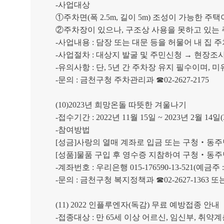
-
사업대상
①
주차면
(
폭
2.5m,
길이
5m)
조성이 가능한 주택
②
주차장이 있으나
,
구조상 사용을 못하고 있는
-
사업내용
:
담장 또는 대문 등을 허물어 내 집 
-
사업절차
:
대상지 발굴 및 주민신청
→
현장조
-
유의사항
:
단
, 5
년 간 주차장 유지 필수이며
,
미
-
문의
:
금천구청 주차관리과
☎
02-2627-2175
(10)2023
년 희망온돌 따뜻한 겨울나기
-
접수기간
: 2022
년
11
월
15
일
~ 2023
년
2
월
14
일
(
-
참여방법
[
성금
]
사랑의 열매 계좌로 입금 또는 구청
‧
동주
[
성품
]
물품 구입 후 영수증 지참하여 구청
‧
동주
-
계좌번호
:
우리은행
015-176590-13-521(
예금주
-
문의
:
금천구청 복지정책과
☎
02-2627-1363
또
(11) 2022
인플루엔자
(
독감
)
무료 예방접종 안내
-
접종대상
:
만
65
세 이상 어르신
,
임신부
,
취약계