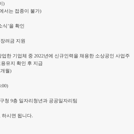
이
)
에서는 접종이 불가
)
소식
’
을 확인
용장려금 지원
창업한 기업체 중
2022
년에 신규인력을 채용한 소상공인 사업주
고용유지 확인 후 지급
3
개월
)
:00)
천구청
9
층 일자리청년과 공공일자리팀
 하시면 됩니다
.