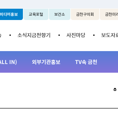
본문 바로가기
미디어홍보
교육포털
보건소
금천구의회
금천미
송
소식지금천향기
사진마당
보도자
L IN)
외부기관홍보
TV속 금천