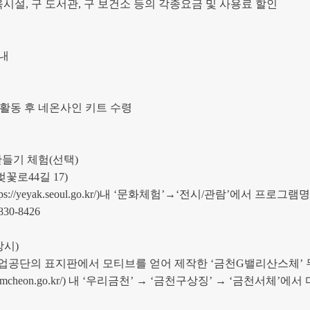
육시설
,
구 도서관
,
구 보건소 등의 각종요금 및 사용료 할인
내
활동 후 네온사인 키트 수령
만들기 체험
(
선택
)
벚꽃로
44
길
17)
ps://yeyak.seoul.go.kr/)
내
‘
문화체험
’
→
‘
전시
/
관람
’
에서 프로그램명
830-8426
상시
)
업공단의 표지판에서 모티브를 얻어 제작한
‘
금천
G
밸리산스체
’
umcheon.go.kr/)
내
‘
우리금천
’
→
‘
금천구상징
’
→
‘
금천서체
’
에서 