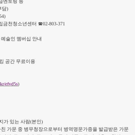
습멘토링 등
부담
)
54)
립금천청소년센터
☎
02-803-371
’
예술인 멤버십 안내
킹 공간 무료이용
l.kr/efvd5s
)
지가 있는 사람
(
본인
)
마친 가문 중 병무청장으로부터 병역명문가증을 발급받은 가문