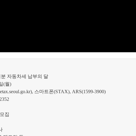
기분 자동차세 납부의 달
일
(
월
)
tax.seoul.go.kr),
스마트폰
(STAX), ARS(1599-3900)
2352
 모집
나