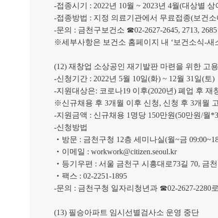
-
접종시기
: 2022
년
10
월
~ 2023
년
4
월
(
대상별 상
-
접종방법
:
지정 의료기관에서 무료접종
(
보건소
-
문의
:
금천구보건소
☎
02-2627-2645, 2713, 2685
※
세부사항은 보건소 홈페이지 내
‘
보건소식
-
새
(12)
재창업 소상공인 재기발판 마련을 위한 고
-
신청기간
: 2022
년
5
월
10
일
(
화
) ~ 12
월
31
일
(
토
)
-
지원대상은
:
코로나
19
이후
(2020
년
)
폐업 후 재
※
신규채용 후
3
개월 이후 신청
,
신청 후
3
개월 
-
지원금액
:
신규채용
1
명당
150
만원
(50
만원
/
월
*
-
신청방법
‧
방문
:
금천구청
12
층 세미나실
(
월
~
금
09:00~18
‧
이메일
: workwork@citizen.seoul.kr
‧
등기우편
:
서울 금천구 시흥대로
73
길
70,
금
‧
팩스
: 02-2251-1895
-
문의
:
금천구청 일자리청년과
☎
02-2627-2280
로
(13)
필승아파트 임시선별검사소 운영 중단