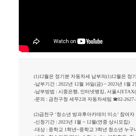
(1)12
월은 정기분 자동차세 납부의
(1)12
월은 정
-
납부기간
: 2022
년
12
월
16
일
(
금
) ~ 2023
년
1
월
2
-
납부방법
:
시중은행
,
인터넷뱅킹
,
서울시
ETAX(e
-
문의
:
금천구청 세무
2
과 자동차세팀
☎
02-2627-
(2)
금천구
‘
청소년 방과후아카데미 미소
’
참여자
-
신청기간
: 2023
년
1
월
~ 12
월
(
연중 상시모집
)
-
대상
:
중학교
1
학년
~
중학교
3
학년 청소년 누구