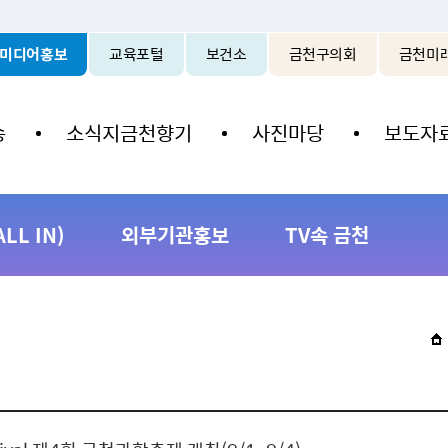
본문 바로가기
미디어홍보
교육포털
보건소
금천구의회
금천미
송
소식지금천향기
사진마당
보도자
L IN)
외부기관홍보
TV속 금천