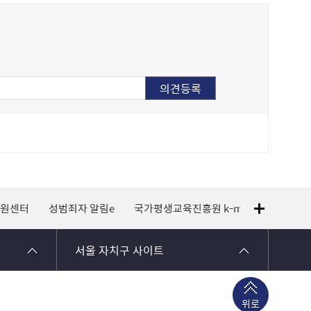
지원센터
성범죄자 알림e
국가평생교육진흥원 k-mooc
120 
서울 자치구 사이트
위로