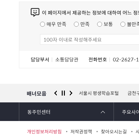
콘
이 페이지에서 제공하는 정보에 대하여 어느 
텐
츠
매우 만족
만족
보통
불만
만
족
도
조
담
담당부서
소통담당관
전화번호
02-2627-
사
당
자
정
보
배너모음
 신고센터
경찰청 유실물 통합포털
서울시 평생학습포털
금천
동주민센터
주요사
개인정보처리방침
저작권정책
찾아오시는길