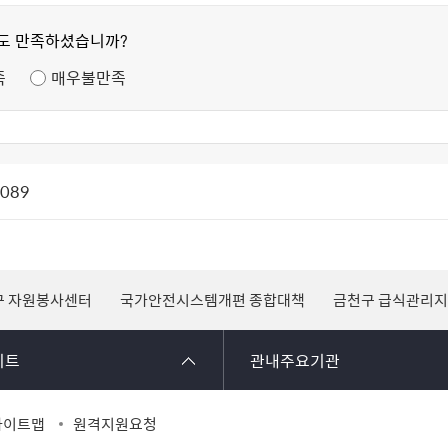
정도 만족하셨습니까?
족
매우불만족
1089
구 자원봉사센터
국가안전시스템개편 종합대책
금천구 급식관리
이트
관내주요기관
사이트맵
원격지원요청