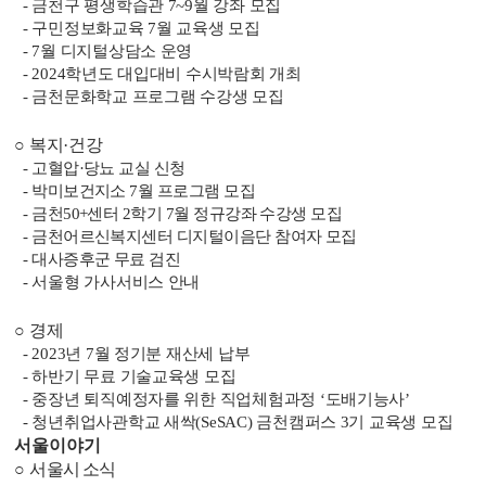
-
금천구 평생학습관
7~9
월 강좌 모집
-
구민정보화교육
7
월 교육생 모집
- 7
월 디지털상담소 운영
- 2024
학년도 대입대비 수시박람회 개최
-
금천문화학교 프로그램 수강생 모집
○
복지
·
건강
-
고혈압
·
당뇨 교실 신청
-
박미보건지소
7
월 프로그램 모집
-
금천
50+
센터
2
학기
7
월 정규강좌 수강생 모집
-
금천어르신복지센터 디지털이음단 참여자 모집
-
대사증후군 무료 검진
-
서울형 가사서비스 안내
○
경제
- 2023
년
7
월 정기분 재산세 납부
-
하반기 무료 기술교육생 모집
-
중장년 퇴직예정자를 위한 직업체험과정
‘
도배기능사
’
-
청년취업사관학교 새싹
(SeSAC)
금천캠퍼스
3
기 교육생 모집
서울이야기
○
서울시 소식