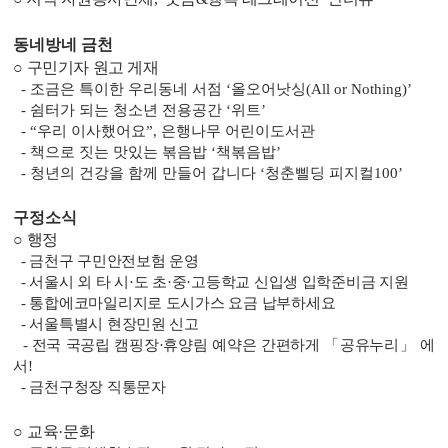
동네방네 금천
○
구민기자 원고 게재
-
조금은 특이한 우리동네 서점
‘
올오어낫싱
(All or Nothing)’
-
쉼터가 되는 청소년 전용공간
‘
위트
’
- “
우리 이사했어요
”,
은행나무 어린이도서관
-
책으로 짓는 맛있는 볶음밥
‘
책볶음밥
’
-
청년의 건강을 함께 만들어 갑니다
‘
청춘삘딩 피지컬
100’
구정소식
○
행정
-
금천구 구민안전보험 운영
-
서울시 외 타 시
·
도 초
·
중
·
고등학교 신입생 입학준비금 지원
-
통합에코마일리지로 도시가스 요금 납부하세요
-
서울특별시 현장민원 신고
-
전국 국공립 캠핑장
·
휴양림 예약은 간편하게
「
공유누리
」
에
서
!
-
금천구청장 직통문자
○
교육
·
문화