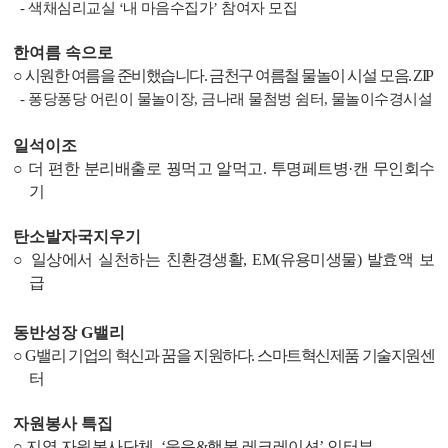
-
색채심리교실
‘
내 마음수집가
’
참여자 모집
한여름 속으로
○
시원한 여름을 준비했습니다
.
금천구 여름철 물놀이 시설 모음
. ZIP
-
퐁당퐁당 어린이 물놀이장
,
금나래 물첨벙 쉼터
,
물놀이수경시설
일석이조
○
더 편한 분리배출로 꿩먹고 알먹고
.
투명페트병
·
캔 무인회수
기
탄소발자국지우기
○
일상에서 실천하는 친환경생활
, EM(
유용미생물
)
발효액 보
급
동반성장
G
밸리
○
G
밸리 기업의 혁신과 꿈을 지원하다
.
스마트혁신제품 기술지원센
터
자원봉사 특집
○
지역 자원봉사단체
, ‘
웃음
&
행복 레크레이션
’
인터뷰