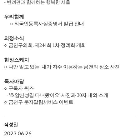
-
반려견과 함께하는 행복한 서울
우리함께
○
외국인등록사실증명서 발급 안내
의정소식
○
금천구의회
,
제
244
회
1
차 정례회 개회
현장스케치
○
나만 알고 있는
,
내가 자주 이용하는 금천의 장소 사진
독자마당
○
구독자 퀴즈
-
'
호암산성길 다녀왔어요
'
사진과
30
자 내외 소개
○
금천구 문자알림서비스 이벤트
작성일
2023.06.26