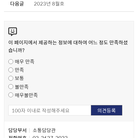
다음글
2023년 8월호
콘
텐
츠
이 페이지에서 제공하는 정보에 대하여 어느 정도 만족하셨
만
습니까?
족
매우 만족
도
만족
조
보통
사
불만족
매우불만족
담
담당부서
소통담당관
당
전화번호
02-2627-2023