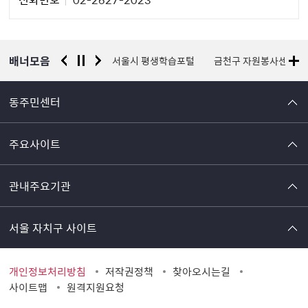
자
정
보
배너모음
경찰청 유실물 통합포털
서울시 평생학습포털
금천구 자원봉사센터
동주민센터
주요사이트
관내주요기관
서울 자치구 사이트
개인정보처리방침
저작권정책
찾아오시는길
사이트맵
원격지원요청