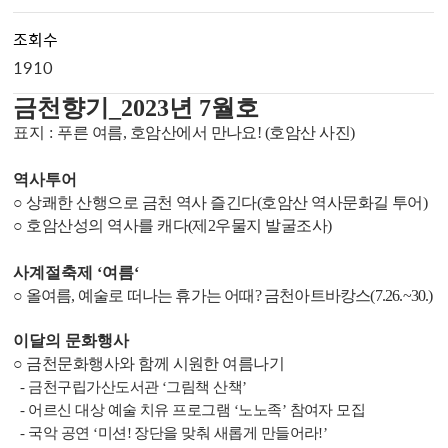
조회수
1910
금천향기
_2023
년
7
월호
표지
:
푸른 여름
,
호암산에서 만나요
! (
호암산 사진
)
역사투어
○
상쾌한 산행으로 금천 역사 즐긴다
(
호암산 역사문화길 투어
)
○
호암산성의 역사를 캐다
(
제
2
우물지 발굴조사
)
사계절축제
‘
여름
‘
○
올여름
,
예술로 떠나는 휴가는 어때
?
금천아트바캉스
(7.26.~30.)
이달의 문화행사
○
금천문화행사와 함께 시원한 여름나기
-
금천구립가산도서관
‘
그림책 산책
’
-
어르신 대상 예술 치유 프로그램
‘
노노족
’
참여자 모집
-
국악 공연
‘
미션
!
장단을 맞춰 새롭게 만들어라
!’