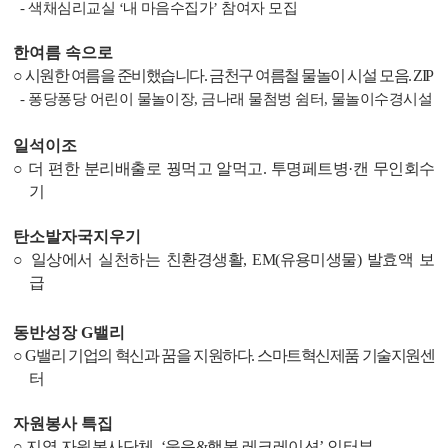
-
색채심리교실
‘
내 마음수집가
’
참여자 모집
한여름 속으로
○
시원한 여름을 준비했습니다
.
금천구 여름철 물놀이 시설 모음
. ZIP
-
퐁당퐁당 어린이 물놀이장
,
금나래 물첨벙 쉼터
,
물놀이수경시설
일석이조
○
더 편한 분리배출로 꿩먹고 알먹고
.
투명페트병
·
캔 무인회수
기
탄소발자국지우기
○
일상에서 실천하는 친환경생활
, EM(
유용미생물
)
발효액 보
급
동반성장
G
밸리
○
G
밸리 기업의 혁신과 꿈을 지원하다
.
스마트혁신제품 기술지원센
터
자원봉사 특집
○
지역 자원봉사단체
, ‘
웃음
&
행복 레크레이션
’
인터뷰