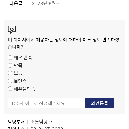
다음글
2023년 8월호
콘
텐
츠
이 페이지에서 제공하는 정보에 대하여 어느 정도 만족하셨
만
습니까?
족
매우 만족
도
만족
조
보통
사
불만족
매우불만족
담
담당부서
소통담당관
당
전화번호
02-2627-2023