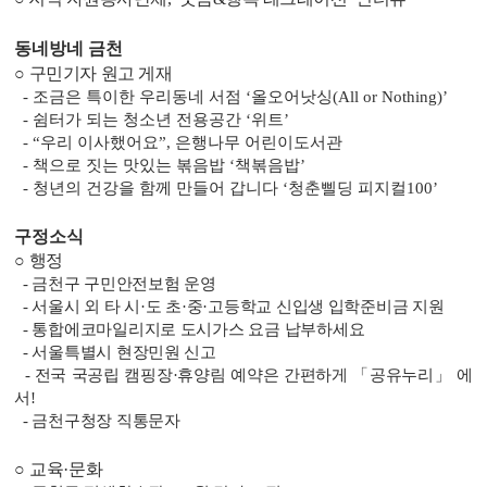
동네방네 금천
○
구민기자 원고 게재
-
조금은 특이한 우리동네 서점
‘
올오어낫싱
(All or Nothing)’
-
쉼터가 되는 청소년 전용공간
‘
위트
’
- “
우리 이사했어요
”,
은행나무 어린이도서관
-
책으로 짓는 맛있는 볶음밥
‘
책볶음밥
’
-
청년의 건강을 함께 만들어 갑니다
‘
청춘삘딩 피지컬
100’
구정소식
○
행정
-
금천구 구민안전보험 운영
-
서울시 외 타 시
·
도 초
·
중
·
고등학교 신입생 입학준비금 지원
-
통합에코마일리지로 도시가스 요금 납부하세요
-
서울특별시 현장민원 신고
-
전국 국공립 캠핑장
·
휴양림 예약은 간편하게
「
공유누리
」
에
서
!
-
금천구청장 직통문자
○
교육
·
문화