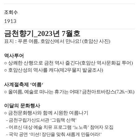
조회수
1913
금천향기
_2023
년
7
월호
표지
:
푸른 여름
,
호암산에서 만나요
! (
호암산 사진
)
역사투어
○
상쾌한 산행으로 금천 역사 즐긴다
(
호암산 역사문화길 투어
)
○
호암산성의 역사를 캐다
(
제
2
우물지 발굴조사
)
사계절축제
‘
여름
‘
○
올여름
,
예술로 떠나는 휴가는 어때
?
금천아트바캉스
(7.26.~30.)
이달의 문화행사
○
금천문화행사와 함께 시원한 여름나기
-
금천구립가산도서관
‘
그림책 산책
’
-
어르신 대상 예술 치유 프로그램
‘
노노족
’
참여자 모집
-
국악 공연
‘
미션
!
장단을 맞춰 새롭게 만들어라
!’