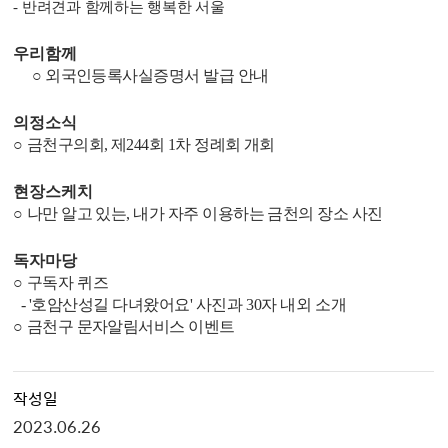
-
반려견과 함께하는 행복한 서울
우리함께
○
외국인등록사실증명서 발급 안내
의정소식
○
금천구의회
,
제
244
회
1
차 정례회 개회
현장스케치
○
나만 알고 있는
,
내가 자주 이용하는 금천의 장소 사진
독자마당
○
구독자 퀴즈
-
'
호암산성길 다녀왔어요
'
사진과
30
자 내외 소개
○
금천구 문자알림서비스 이벤트
작성일
2023.06.26