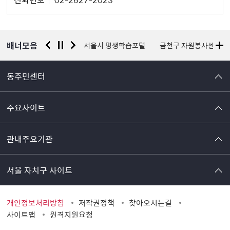
자
정
보
배너모음
경찰청 유실물 통합포털
서울시 평생학습포털
금천구 자원봉사센터
동주민센터
주요사이트
관내주요기관
서울 자치구 사이트
개인정보처리방침
저작권정책
찾아오시는길
사이트맵
원격지원요청