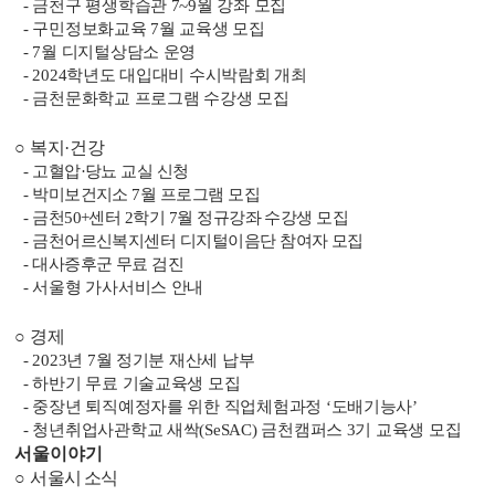
-
금천구 평생학습관
7~9
월 강좌 모집
-
구민정보화교육
7
월 교육생 모집
- 7
월 디지털상담소 운영
- 2024
학년도 대입대비 수시박람회 개최
-
금천문화학교 프로그램 수강생 모집
○
복지
·
건강
-
고혈압
·
당뇨 교실 신청
-
박미보건지소
7
월 프로그램 모집
-
금천
50+
센터
2
학기
7
월 정규강좌 수강생 모집
-
금천어르신복지센터 디지털이음단 참여자 모집
-
대사증후군 무료 검진
-
서울형 가사서비스 안내
○
경제
- 2023
년
7
월 정기분 재산세 납부
-
하반기 무료 기술교육생 모집
-
중장년 퇴직예정자를 위한 직업체험과정
‘
도배기능사
’
-
청년취업사관학교 새싹
(SeSAC)
금천캠퍼스
3
기 교육생 모집
서울이야기
○
서울시 소식