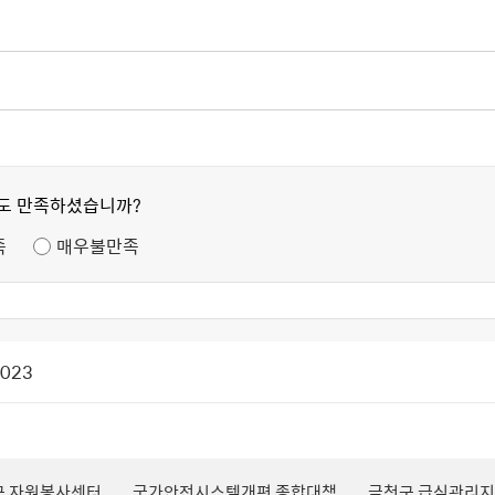
정도 만족하셨습니까?
족
매우불만족
2023
구 자원봉사센터
국가안전시스템개편 종합대책
금천구 급식관리