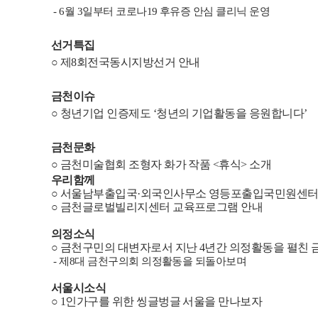
- 6월 3일부터 코로나19 후유증 안심 클리닉 운영
선거특집
○
제
8
회전국동시지방선거 안내
금천이슈
○
청년기업 인증제도
‘
청년의 기업활동을 응원합니다
’
금천문화
○
금천미술협회 조형자 화가 작품
<
휴식
>
소개
우리함께
○
서울남부출입국
·
외국인사무소 영등포출입국민원센터 
○
금천글로벌빌리지센터 교육프로그램 안내
의정소식
○
금천구민의 대변자로서 지난
4
년간 의정활동을 펼친
-
제
8
대 금천구의회 의정활동을 되돌아보며
서울시소식
○
1
인가구를 위한 씽글벙글 서울을 만나보자