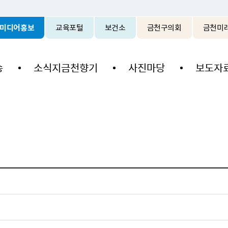
본문 바로가기
미디어홍보
교육포털
보건소
금천구의회
금천미
송
소식지금천향기
사진마당
보도자