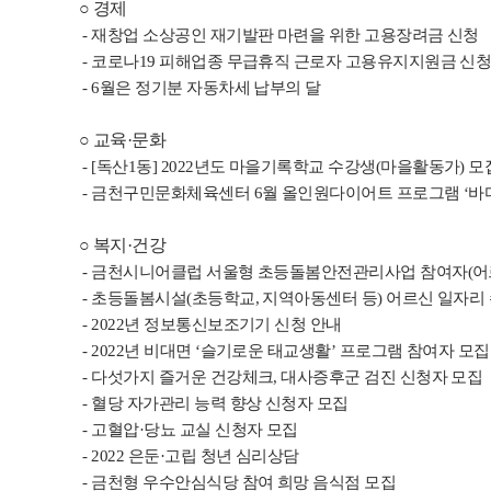
○
경제
-
재창업 소상공인 재기발판 마련을 위한 고용장려금 신청
- 코로나19 피해업종 무급휴직 근로자 고용유지지원금 신
- 6월은 정기분 자동차세 납부의 달
○
교육
·
문화
- [
독산
1
동
] 2022
년도 마을기록학교 수강생
(
마을활동가
)
모
- 금천구민문화체육센터 6월 올인원다이어트 프로그램 ‘바디
○
복지
·
건강
-
금천시니어클럽 서울형 초등돌봄안전관리사업 참여자
(
어
- 초등돌봄시설(초등학교, 지역아동센터 등) 어르신 일자리
- 2022년 정보통신보조기기 신청 안내
- 2022년 비대면 ‘슬기로운 태교생활’ 프로그램 참여자 모집
- 다섯가지 즐거운 건강체크, 대사증후군 검진 신청자 모집
- 혈당 자가관리 능력 향상 신청자 모집
- 고혈압·당뇨 교실 신청자 모집
- 2022 은둔·고립 청년 심리상담
- 금천형 우수안심식당 참여 희망 음식점 모집