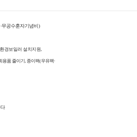
전
·
무공수훈자기념비
)
친환경보일러 설치지원
,
회용품 줄이기
,
종이팩
(
우유팩
·
가다