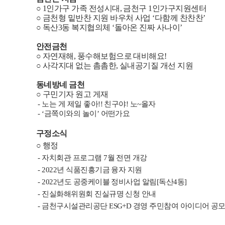
○
1
인가구 가족 전성시대
,
금천구
1
인가구지원센터
○
금천형 밑반찬 지원 바우처 사업
‘
다함께 찬찬찬
’
○
독산
3
동 복지협의체
‘
돌아온 진짜 사나이
’
안전금천
○
자연재해
,
풍수해보험으로 대비해요
!
○
사각지대 없는 촘촘한
,
실내공기질 개선 지원
동네방네 금천
○
구민기자 원고 게재
-
노는 게 제일 좋아
!!
친구야
!
노
~
올자
- ‘금쪽이와의 놀이’ 어떤가요
구정소식
○
행정
-
자치회관 프로그램
7
월 전면 개강
- 2022년 식품진흥기금 융자 지원
- 2022년도 공중케이블 정비사업 알림[독산4동]
- 진실화해위원회 진실규명 신청 안내
- 금천구시설관리공단 ESG+D 경영 주민참여 아이디어 공