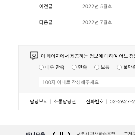
이전글
2022년 5월호
다음글
2022년 7월호
콘
이 페이지에서 제공하는 정보에 대하여 어느 
텐
츠
매우 만족
만족
보통
불만
만
족
도
조
담
담당부서
소통담당관
전화번호
02-2627-
사
당
자
정
보
배너모음
 신고센터
경찰청 유실물 통합포털
서울시 평생학습포털
금천