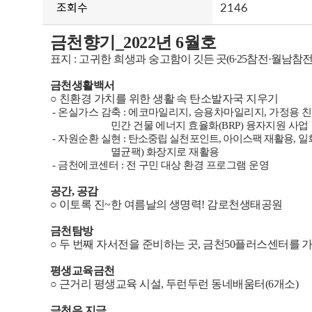
조회수
2146
금천향기
_2022
년
6
월호
표지
:
고귀한 희생과 숭
고함이 깃든 곳
(6·25
참전
·
월남참
금천생활백서
○
친환경 가치를 위한 생활 속 탄소발자국 지우기
-
온실가스 감축
:
에코마일리지
,
승용차마일리지
,
가정용 
민간
건물 에너지 효율화
(BRP)
융자지원 사업
- 자원순환 실현 :
탄소중립 실천포인트
,
아이스팩 재활용
,
일
멸균팩) 화장지로 재활용
- 금천에코센터 : 전 구민 대상 환경 프로그램 운영
공간
,
공감
○
이토록 진
~
한 여름날의 생명력
!
감로천생태공원
금천탐방
○
두 번째 자서전을 준비하는 곳
,
금천
50
플러스센터를 
평생교육금천
○
근거리 평생교육 시설
,
두런두런 동네배움터
(6
개소
)
금천은 지금