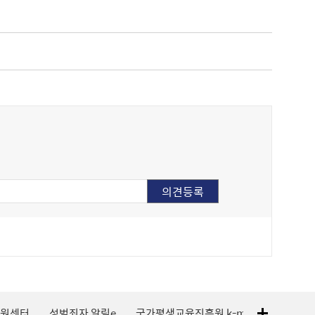
지원센터
성범죄자 알림e
국가평생교육진흥원 k-mooc
120 