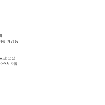
청
집
핏’ 개강 등
르신
)
모집
 수요처 모집