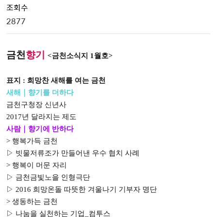
조회수
2877
금천
향기
<
금천소식지
1
월호
>
표지
:
희망찬 새해를 여는 금천
새해｜
향기를 더하다
금천구청장 신년사
2017
년 달라지는 제도
사람｜
향기에 반하다
>
행복가득 금천
▷
빗물저류조가 만들어낸 우수 협치 사례
>
행복이 머문 자리
▷
금천금빛노을 인형극단
▷
2016
희망온돌 따뜻한 겨울나기 기부자 명단
>
생동하는 금천
▷
나눔을 실천하는 기업
_
컴투스