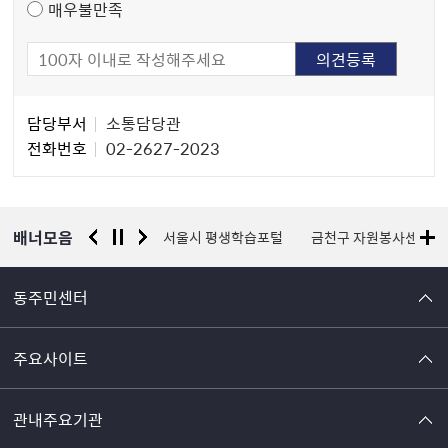
매우불만족
담
담당부서
소통담당관
당
전화번호
02-2627-2023
자
정
보
배너모음
경찰청 유실물 통합포털
서울시 평생학습포털
금천구 자원봉사센터
동주민센터
주요사이트
관내주요기관