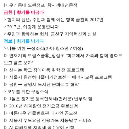
▷
우리동네 오랜점포
_
함지생태전문점
금천｜
향기를 머금다
>
협치의 원년
,
주민과 함께 여는 행복 금천의
2017
년
> 2017
년
,
이렇게 운영합니다
>
주민과 함께하는 협치
,
금천구 지역혁신과 신설
정보｜
향기를 남기다
>
나를 위한 구정소식
(
아이
·
청소년
？
여성
)
▷
연재기획 드림스쿨
⑨
_
정심초
‘
학교에서 가족과 함께 영화도
보고 별도 보자
’
▷
신나는 학교 장애아동 취학 전 프로그램
▷
서울시 원전하나줄이기정보센터 에너지교육 프로그램
▷
금천구
-
광명시 도서관 문화교류 협약
>
모두를 위한 구정소식
▷
1
월은 정기분 등록면허세
(
면허분
)
납부의 달
▷
2016
년 하계할인 전기요금 환불신청
▷
아름다운 건물번호판 디자인 공모전
▷
서울시 수도요금 신용카드 자동납부 서비스
▷
AI
피해지역 지방세 징수유예 신청