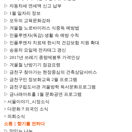
▷
자동차세 연세액 신고 납부
▷
1
월 일자리 정보
▷
모두의 교육문화강좌
▷
겨울철 노로바이러스 식중독 예방법
▷
인플루엔자
(
독감
)
생활 속 예방 수칙
▷
인플루엔자 치료제 한시적 건강보험 지원 확대
▷
승용차 요일제 전자태그 갱신
▷
2017
년 쓰레기 종량제봉투 가격인상
▷
겨울철 난방기기 점검요령
▷
금천구 찾아가는 현장중심의 건축상담서비스
▷
금천구민 정보화교육
2
월 프로그램
▷
금천구립도서관 겨울방학 독서문화프로그램
▷
금나래아트홀
1
월 문화공연 프로그램
>
서울이야기
_
시정소식
>
다문화
？
외국인 소식
>
의회소식
소통｜
향기를 전하다
▷
맛있는 나눔