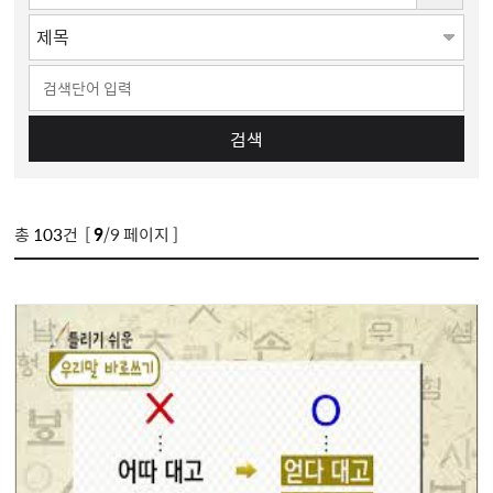
검색
총
103
건 [
9
/9 페이지 ]