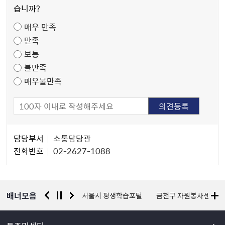
만
습니까?
족
매우 만족
도
만족
조
보통
사
불만족
매우불만족
담
담당부서
소통담당관
당
전화번호
02-2627-1088
자
정
보
배너모음
경찰청 유실물 통합포털
서울시 평생학습포털
금천구 자원봉사센터