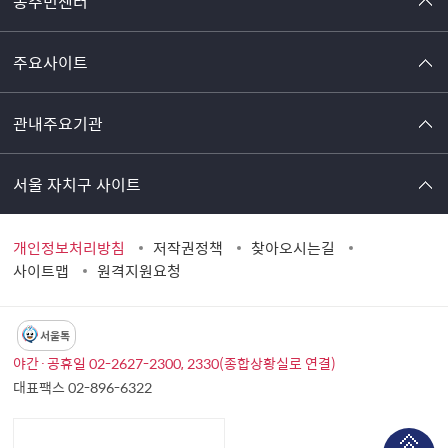
동주민센터
주요사이트
관내주요기관
서울 자치구 사이트
개인정보처리방침
저작권정책
찾아오시는길
사이트맵
원격지원요청
서울톡
야간·공휴일 02-2627-2300, 2330(종합상황실로 연결)
대표팩스 02-896-6322