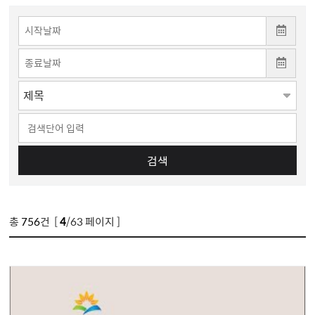
검색
총
756
건 [
4
/63 페이지 ]