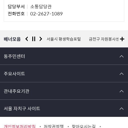
담
담당부서
소통담당관
당
전화번호
02-2627-1089
자
정
보
배너모음
경찰청 유실물 통합포털
서울시 평생학습포털
금천구 자원봉사센터
동주민센터
주요사이트
관내주요기관
서울 자치구 사이트
개인정보처리방침
저작권정책
찾아오시는길