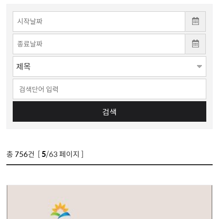
검색
총
756
건 [
5
/63 페이지 ]