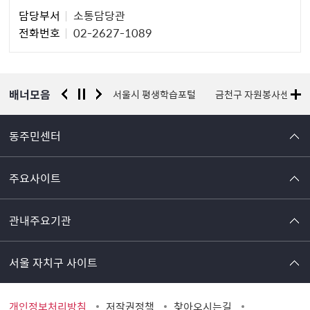
담
담당부서
소통담당관
당
전화번호
02-2627-1089
자
정
보
배너모음
경찰청 유실물 통합포털
서울시 평생학습포털
금천구 자원봉사센터
동주민센터
주요사이트
관내주요기관
서울 자치구 사이트
개인정보처리방침
저작권정책
찾아오시는길