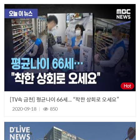
[TV속 금천] 평균나이 66세... “착한 상회로 오세요”
2020-09-18
850