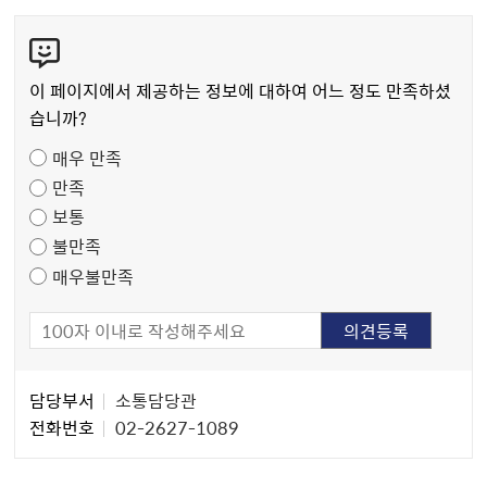
콘
텐
츠
이 페이지에서 제공하는 정보에 대하여 어느 정도 만족하셨
만
습니까?
족
매우 만족
도
만족
조
보통
사
불만족
매우불만족
담
담당부서
소통담당관
당
전화번호
02-2627-1089
자
정