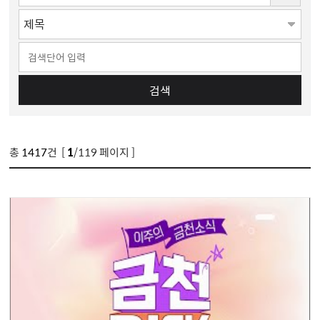
검색
총
1417
건 [
1
/119 페이지 ]