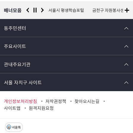
보
배너모음
경찰청 유실물 통합포털
서울시 평생학습포털
금천구 자원봉사센터
동주민센터
주요사이트
관내주요기관
서울 자치구 사이트
개인정보처리방침
저작권정책
찾아오시는길
사이트맵
원격지원요청
서울톡