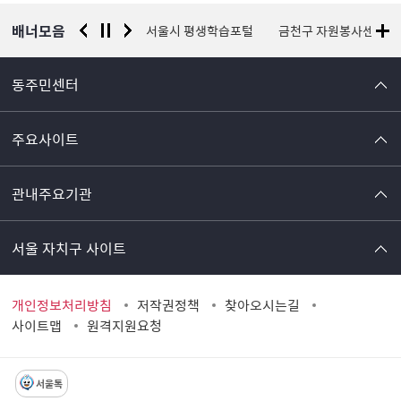
보
배너모음
서울시 평생학습포털
금천구 자원봉사센터
국가안전시스템개편 종
동주민센터
주요사이트
관내주요기관
서울 자치구 사이트
개인정보처리방침
저작권정책
찾아오시는길
사이트맵
원격지원요청
서울톡