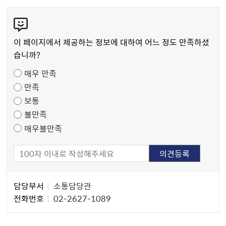
콘
텐
츠
이 페이지에서 제공하는 정보에 대하여 어느 정도 만족하셨
만
습니까?
족
매우 만족
도
만족
조
보통
사
불만족
매우불만족
담
담당부서
소통담당관
당
전화번호
02-2627-1089
자
정