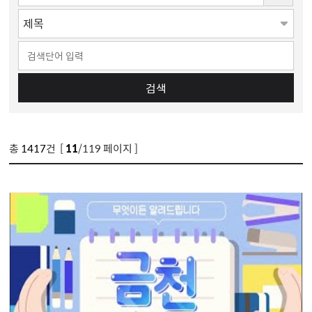
검색
총
1417
건 [
11
/119 페이지 ]