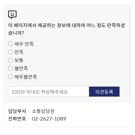
콘
텐
츠
이 페이지에서 제공하는 정보에 대하여 어느 정도 만족하셨
만
습니까?
족
매우 만족
도
만족
조
보통
사
불만족
매우불만족
담
담당부서
소통담당관
당
전화번호
02-2627-1089
자
정