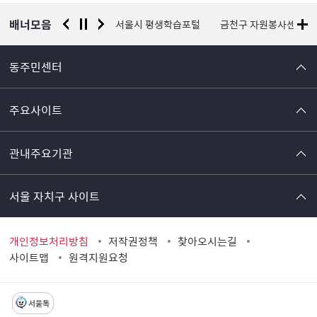
보
배너모음
경찰청 유실물 통합포털
서울시 평생학습포털
금천구 자원봉사센터
동주민센터
주요사이트
관내주요기관
서울 자치구 사이트
개인정보처리방침
저작권정책
찾아오시는길
사이트맵
원격지원요청
서울톡