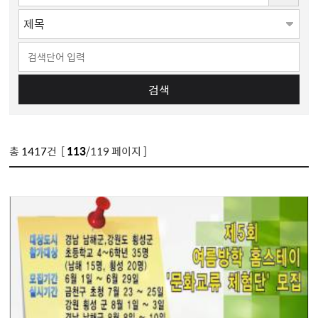
검색
총
1417
건 [
113
/119 페이지 ]