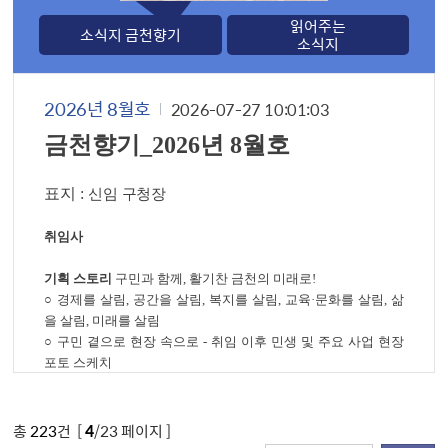
읽어주는
소식지 금천향기
소식지
2026년 8월호
2026-07-27 10:01:03
금천향기
_2026
년
8
월호
표지
:
신임 구청장
취임사
기획 스토리
구민과 함께
,
활기찬 금천의 미래로
!
○
경제를 살림
,
공간을 살림
,
복지를 살림
,
교육
·
문화를 살림
,
삶
을 살림
,
미래를 살림
○
구민 곁으로 현장 속으로
-
취임 이후 민생 및 주요 사업 현장
포토 스케치
금천 한바퀴
-
가산동
-
다함께 외치는 대한민국
! ‘
우리동네 월드컵 응원
ON
총
223
건 [
4
/23 페이지 ]
버스킹
’