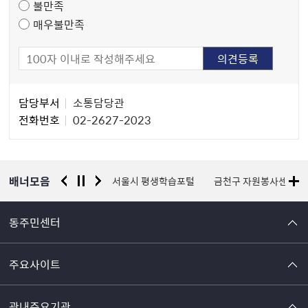
불만족
매우불만족
담
담당부서
소통담당관
당
전화번호
02-2627-2023
자
정
보
배너모음
경찰청 유실물 통합포털
서울시 평생학습포털
금천구 자원봉사센터
동주민센터
주요사이트
관내주요기관