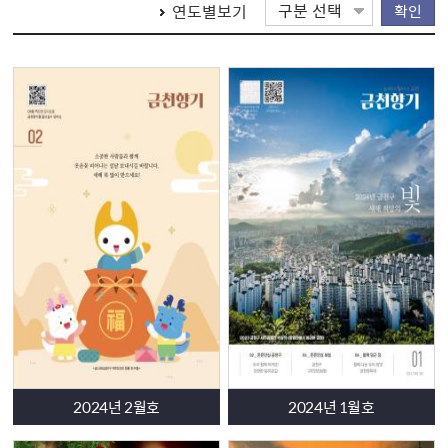
연도별보기
확인
-
시흥
5
동
-
마을공동체를 꽃피운 김주숙을 기억하다
-
시흥
3
동
-
웃음 가득
!
건강 가득
! ‘
웃음건강 힐링체조 프로그
램
’
-
우리동네옛이름
-
시흥동
생생통신
,
금천
-
자연을 품은 놀이터
‘
개미 유아숲체험원
’
-
가족의 마음을 잇는 감각놀이터
‘
가가호호
:
금천감각정원
’
-
금천을 즐기는 방법
‘
금천
9
경 스탬프투어
’
-
내일의 힘이 되는 따뜻한 한 끼
‘
금천 청소년 응원밥상
’
금천이야기
○
금천구민과 함께하는 일상 속 건강 활력소
‘
동동 금천구를 걸
어라
금천생중계
○
구정소식
-
개인정보 유출 방지를 위한 디지털 저장매체 무료 파기 서비
스
2024년 2월호
2024년 1월호
- ‘
청소대행업체 여름휴가기간
’
모든 생활쓰레기 배출 금지
-
제
4
회
<
찰칵
,
렌즈로 만나는 금천
>
사진공모전