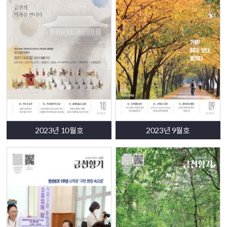
금천구의회 소식
언론에 소개된 금천 소식
-
금천구
, ‘
희망온돌 따뜻한 겨울나기
’
우수 자치구 선정
-
금천구
,
무료 물놀이 시설 본격 개장
··· “
도심 속 워터파크 즐
기세요
”
-
금천구청장
1
호 결재
‘
데이터센터 주민참여형 검토체계
’
도
입
-
구청 로비서 보는 우주
·
대형 고래
···
금천구
, 3D
미디어아트
공개
생활정보
+
-
동주민센터의 재발견
2023년 10월호
2023년 9월호
우리 함께
○
금천글로벌빌리지센터
3
학기 프로그램 신청
도서관 산책
-
금천구립시흥도서관
배움꾸러미
-
금천진로진학지원센터
1:1
맞춤형 대입지원 상시상담
-
금천 글로벌인재학당
2
학기 외국어강좌 수강생 모집