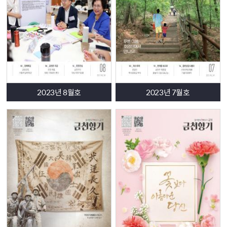
-
금천진로진학지원센터 여름방학 특강 수강생 모집
-
일반인 심페소생술 상설 교육
문화 한 스푼
-
서울시립교향악단
<
작은 음악회
>
-
금천구립독산도서관 수요일 힙독 시네마 영화
<
아이 캔 스피
크
>
- 2026
년 길 위의 인문학
<
공간을 읽고 삶을 짓는 미술관 건축
2023년 8월호
2023년 7월호
여행
>
-
가가호호
:
금천감각정원
<
우리 가족이 머무는 빛과 몸의 장면
들
>
-
주민이 직접 기획하고 참여하는
8
월 어울샘 브런치 콘서트
<
이달의 문화공감
>
독자마당
○
8
월호 독자마당 안내
(
퀴즈
,
색칠
)
∵
〈
금천향기
〉
소식지 독자기고 홍보
소식지 마지막
○
우리 손으로 만드는 마을의 변화
- 2026
금천구 주민총회