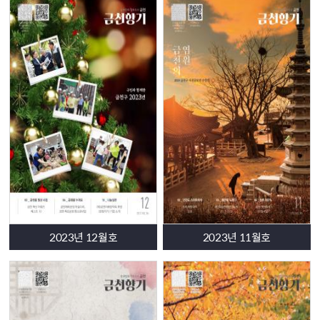
- <
시와 그림으로 만나는 금천의 평화
>
공모전
- 8
월 주민세
(
개인분
)
납부의 달
- 8
월 주민세
(
사업소분
)
신고
·
납부
-
금천 순이의 집
<
레트로 순이
>
- 2026
년 서울시 외 타 시
·
도 신입생 입학준비금 지원
-
청년 주거환경 개선사업
SOS ‘
에어컨 클린서비스
’
- 2026
문화누리카드 사용 안내
- 2026
중증장애인 스마트 음성스위치 지원사업
-
독산
2
동주민센터 찾아가는 치매 선별검진
-
금천어르신복지센터 기타 동아리 모집
-
다회 헌혈자 상품권 지원사업
- 2026
년 영유아
·
모성 프로그램 하반기
<
숲 태교 교실
>
참여자
모집
-
잠시만 한 아이의 세상이 되어주세요 가정위탁부모 모집
-
예비부부 건강검진
2023년 12월호
2023년 11월호
- 2026
년 금천구 정신건강 심리상담 바우처 사업
(
구 전국민 마
음투자 지원사업
)
-
국민연금공단과 함께하는 노후준비 종합상담
-
만성질환 예방을 위한 중장년 맞춤 건강요리 교육
<
신사의 밥
상
>