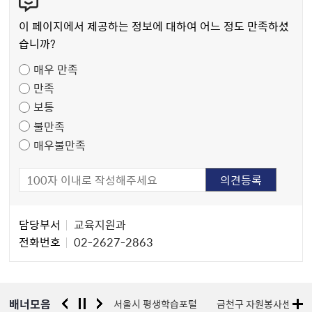
텐
츠
이 페이지에서 제공하는 정보에 대하여 어느 정도 만족하셨
만
습니까?
족
매우 만족
도
만족
조
보통
사
불만족
매우불만족
담
담당부서
교육지원과
당
전화번호
02-2627-2863
자
정
보
배너모음
경찰청 유실물 통합포털
서울시 평생학습포털
금천구 자원봉사센터