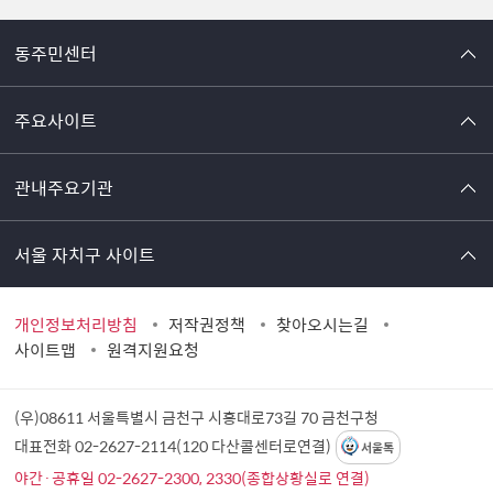
동주민센터
주요사이트
관내주요기관
서울 자치구 사이트
개인정보처리방침
저작권정책
찾아오시는길
사이트맵
원격지원요청
(우)08611 서울특별시 금천구 시흥대로73길 70
금천구청
대표전화 02-2627-2114(120 다산콜센터로연결)
서울톡
야간·공휴일 02-2627-2300, 2330(종합상황실로 연결)