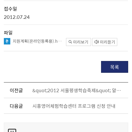
접수일
2012.07.24
파일
지원계획(온라인등록용).hwp
미리보기
미리듣기
목록
이전글
&quot;2012 서울평생학습축제&quot; 알림 및 특별행사 참가신청 안내
다음글
시흥영어체험학습센터 프로그램 신청 안내
콘