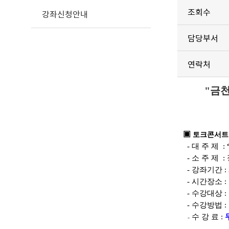
조회수
강좌신청안내
담당부서
연락처
"금천
▣
토크콘서트
- 대 주 제 :
- 소 주 제 :
- 강좌기간 :
- 시간장소 :
- 수강대상 
-
수강방법 
수 강 료 :
-