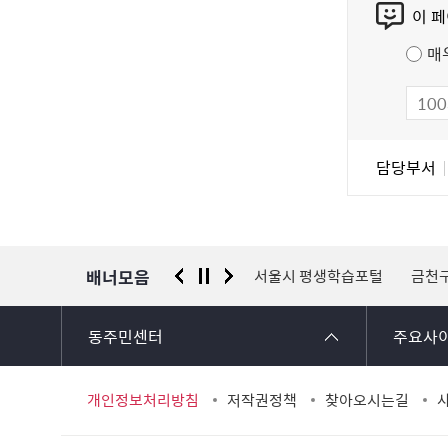
이 
텐
츠
매
만
족
도
조
담
담당부서
사
당
자
정
보
배너모음
 신고센터
경찰청 유실물 통합포털
서울시 평생학습포털
금천
동주민센터
주요사
개인정보처리방침
저작권정책
찾아오시는길