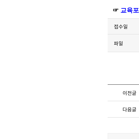
☞
교육포
접수일
파일
이전글
다음글
콘