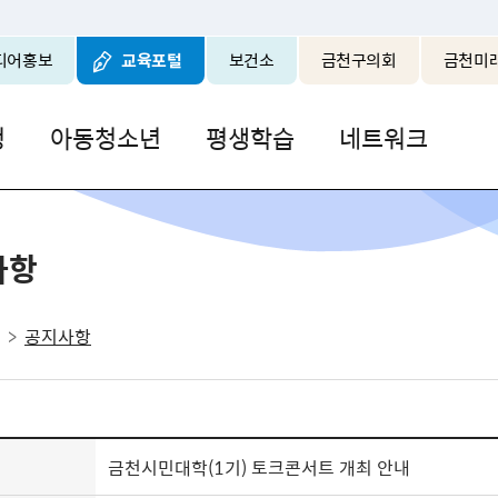
본문 바로가기
디어홍보
교육포털
보건소
금천구의회
금천미
청
아동청소년
평생학습
네트워크
사항
공지사항
금천시민대학(1기) 토크콘서트 개최 안내