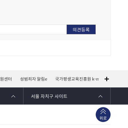
지원센터
성범죄자 알림e
국가평생교육진흥원 k-mooc
120 
서울 자치구 사이트
위로