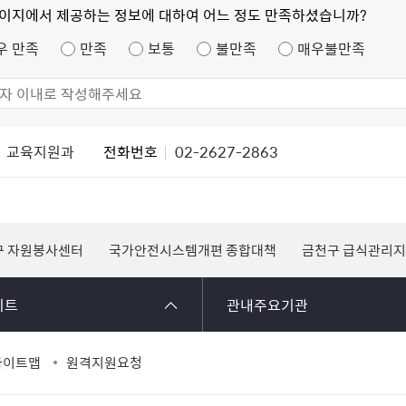
페이지에서 제공하는 정보에 대하여 어느 정도 만족하셨습니까?
우 만족
만족
보통
불만족
매우불만족
교육지원과
전화번호
02-2627-2863
구 자원봉사센터
국가안전시스템개편 종합대책
금천구 급식관리
이트
관내주요기관
사이트맵
원격지원요청