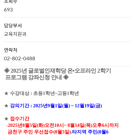
조회수
693
담당부서
교육지원과
연락처
02-802-0488
◈ 2025년 글로벌인재학당
온•오프라인 2학기
프로그램 강좌신청 안내 ◈
★
수강대상
:
초등
1
학년
~고
등1
학년
★
강의기간
: 2025
년9
월1
일
(월
) ~ 12
월19
일
(금
)
★
접수기간
-
2025
년8
월5
일
(화
)
오전
10
시
~ 8
월14
일
(목
)
오후
6
시까지
금천구 주민 우선접수
(8
월5
일
).
타지역 주민
(8
월6