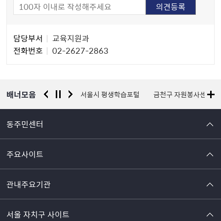
담
담당부서
교육지원과
당
전화번호
02-2627-2863
자
정
보
배너모음
경찰청 유실물 통합포털
서울시 평생학습포털
금천구 자원봉사센터
동주민센터
주요사이트
관내주요기관
서울 자치구 사이트