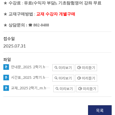
★
수강료
:
유료(수익자 부담), 기초탐험영어 강좌 무료
★
교재구매방법
:
교재 수강자 개별구매
★
상담문의
:
☎
802-0488
접수일
2025.07.31
파일
안내문_2025. 2학기.hwp
미리보기
미리듣기
시간표_2025. 2학기.hwp
미리보기
미리듣기
교재_2025 2학기_m.hwp
미리보기
미리듣기
목록