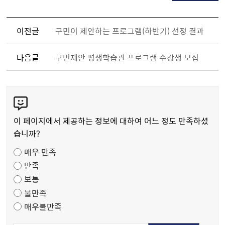
이전글
구민이 제안하는 프로그램(하반기) 선정 결과
다음글
구민제안 평생학습관 프로그램 수강생 모집
콘
텐
츠
이 페이지에서 제공하는 정보에 대하여 어느 정도 만족하셨
만
습니까?
족
매우 만족
도
만족
조
보통
사
불만족
매우불만족