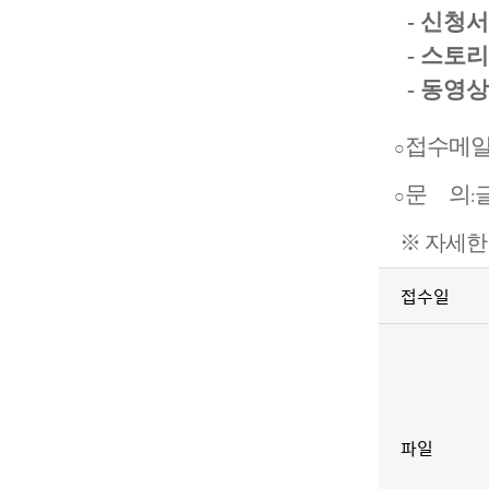
- 신청서
- 스토리텔링
- 동영상
접수메
○
문 의
○
:
※ 자세한
접수일
파일