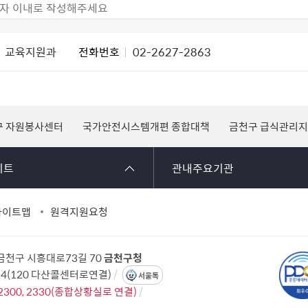
교육지원과
전화번호
02-2627-2863
구 자원봉사센터
국가안전시스템개편 종합대책
금천구 급식관리
이트
관내주요기관
사이트맵
원격지원요청
 금천구 시흥대로73길 70
금천구청
114(120 다산콜센터로연결)
서울톡
2300, 2330(종합상황실로 연결)
2