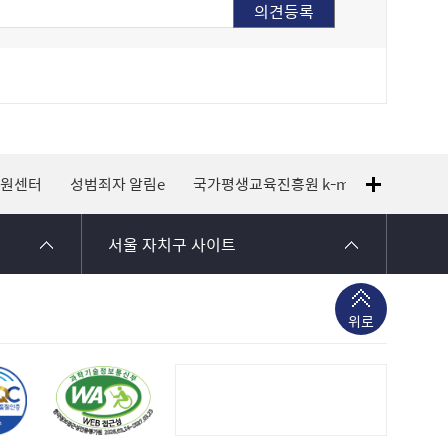
지원센터
성범죄자 알림e
국가평생교육진흥원 k-mooc
120 
서울 자치구 사이트
위로