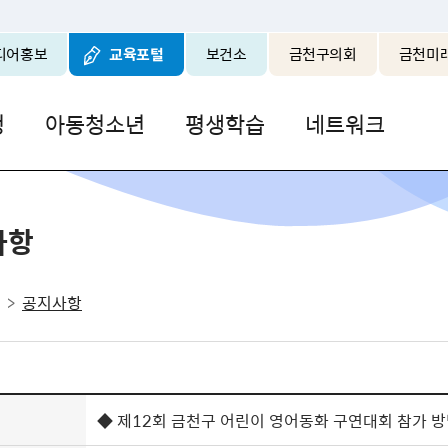
본문 바로가기
디어홍보
교육포털
보건소
금천구의회
금천미
청
아동청소년
평생학습
네트워크
사항
공지사항
◆ 제12회 금천구 어린이 영어동화 구연대회 참가 방