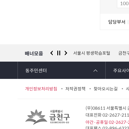
족
도
조
담
담당부서
사
당
자
정
보
배너모음
 신고센터
경찰청 유실물 통합포털
서울시 평생학습포털
금천
동주민센터
주요사
개인정보처리방침
저작권정책
찾아오시는길
(우)08611 서울특별시
대표전화 02-2627-2
야간·공휴일 02-2627-
대표팩스 02-896-632