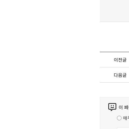
이전글
다음글
콘
이 
텐
츠
매
만