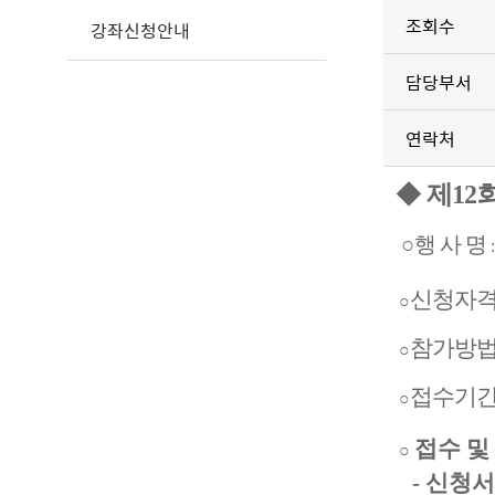
조회수
강좌신청안내
담당부서
연락처
◆
제12
○
행 사 명
신청자
○
참가방
○
접수기
○
접수 및
○
- 신청서 접수