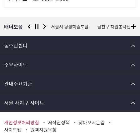
자
정
보
배너모음
경찰청 유실물 통합포털
서울시 평생학습포털
금천구 자원봉사센터
동주민센터
주요사이트
관내주요기관
서울 자치구 사이트
개인정보처리방침
저작권정책
찾아오시는길
사이트맵
원격지원요청