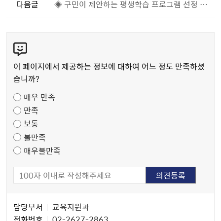
다음글
◈ 구민이 제안하는 평생학습 프로그램 선정 결과 공지 ◈
콘
텐
츠
이 페이지에서 제공하는 정보에 대하여 어느 정도 만족하셨
만
습니까?
족
매우 만족
도
만족
조
보통
사
불만족
매우불만족
담
담당부서
교육지원과
당
전화번호
02-2627-2863