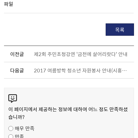
파일
목록
이전글
제2회 주민초청강연 '금천에 살어리랏다' 안내
다음글
2017 여름방학 청소년 자원봉사 안내(시흥글로벌인재학당)
콘
텐
츠
이 페이지에서 제공하는 정보에 대하여 어느 정도 만족하셨
만
습니까?
족
매우 만족
도
만족