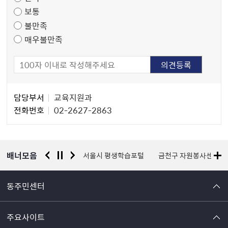
조
보통
사
불만족
매우불만족
담
담당부서
교육지원과
당
전화번호
02-2627-2863
자
정
보
배너모음
경찰청 유실물 통합포털
서울시 평생학습포털
금천구 자원봉사센터
동주민센터
주요사이트