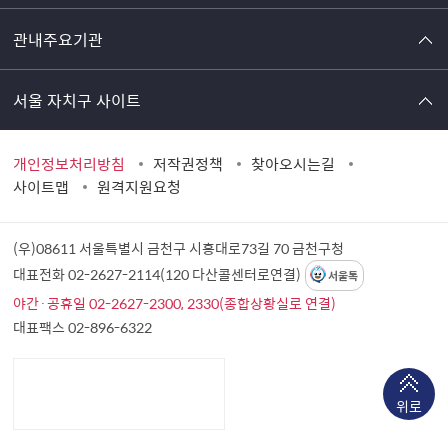
관내주요기관
서울 자치구 사이트
개인정보처리방침
저작권정책
찾아오시는길
사이트맵
원격지원요청
(우)08611 서울특별시 금천구 시흥대로73길 70
금천구청
대표전화 02-2627-2114(120 다산콜센터로연결)
서울톡
야간·공휴일 02-2627-2300, 2330(종합상황실로 연결)
대표팩스 02-896-6322
위로