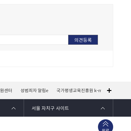
지원센터
성범죄자 알림e
국가평생교육진흥원 k-mooc
120 
서울 자치구 사이트
위로