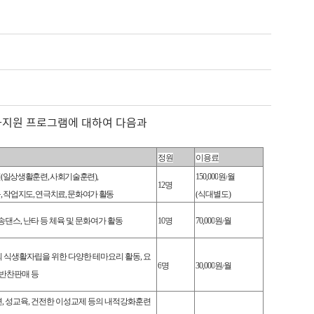
화지원 프로그램에 대하여 다음과
정원
이용료
련
(
일상생활훈련
,
사회기술훈련
),
150,000
원
/
월
12
명
육
,
작업지도
,
연극치료
,
문화여가 활동
(
식대별도
)
송댄스
,
난타 등 체육 및 문화여가 활동
10
명
70,000
원
/
월
 식생활자립을 위한 다양한 테마요리 활동
,
요
6
명
30,000
원
/
월
반찬판매 등
련
,
성교육
,
건전한 이성교제 등의 내적강화훈련