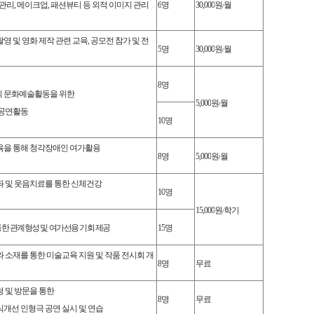
관리
,
메이크업
,
패션뷰티 등 외적 이미지 관리
6
명
30,000
원
/
월
영 및 영화 제작 관련 교육
,
공모전 참가 및 전
5
명
30,000
원
/
월
8
명
 문화예술활동을 위한
5,000
원
/
월
 공연활동
10
명
육을 통해 청각장애인 여가활용
8
명
5,000
원
/
월
좌 및 웃음치료를 통한 신체건강
10
명
15,000
원
/
학기
한 관계형성 및 여가선용 기회 제공
15
명
 소재를 통한 미술교육 지원 및 작품 전시회 개
8
명
무료
 및 방문을 통한
8
명
무료
개선 인형극 공연 실시 및 연습