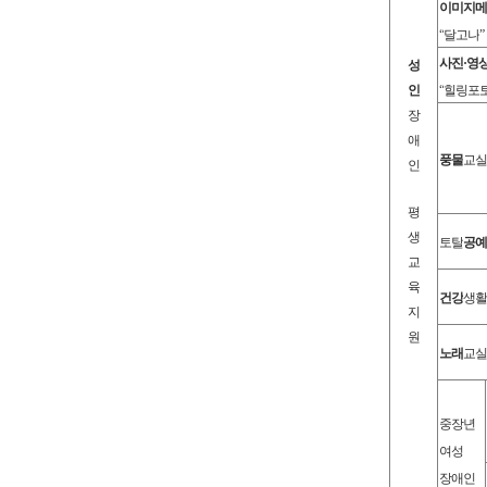
이
미지메
“
달고나
”
사진
·
영
성
인
“
힐링포
장
애
풍물
교
인
평
생
토탈
공예
교
육
건강
생활
지
원
노래
교실
중장년
여성
장애인