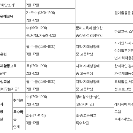
‘
희망소리
’
2
월
~12
월
2, 4
주 수
(13:00~15:00)
원예활동을 
원예
교육
2
월
~12
월
수
(10:00~12:00)
문해교육이 필요한
한글교육
,
스
봄
/3~7
월
,
가을
/9~12
월
중장년 성인장애인
자기인식
/
자
월
·
수
·
금
(16:30~18:30)
지적
·
자폐성장애
상생활훈련
훈련
3
월
~12
월
중
·
고등학생
년 사회적응
제활동
교육
목
(17:00~19:00)
지적
·
자폐성장애
합리적인 경
놀자
”
2
월
~12
월
중
·
고등학생
과 경제활동
상교실
월
·
수
·
금
(16:30~18:30)
지적
·
자폐성장애
요리활동
,
체
이
바
꾸는
지
금
”
2
월
~12
월
중
·
고등학생
성 프로그램
수
(17:00~19:00)
장애청소년
~
성인
취미
반
과
2
월
~12
월
(
만
25
세미만
)
레시피에 따
빵
그램
특수학
화
(
시간 미정
)
초
·
중고등학교
실
※
제과제빵교
급
3
월
~12
월
특수학급
연계