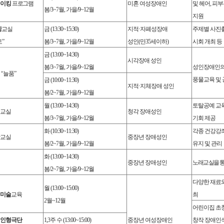
이킹
프로그램
미혼 여성장애인
및 헤어
,
피부
봄
/3~7
월
,
가을
/9~12
월
지원
상
교실
금
(13:30~15:30)
지적
·
자폐성장애
주제별 사진촬
토
”
봄
/3~7
월
,
가을
/9~12
월
성인
(
만
35
세이하
)
시회 개최 등
금
(13:00~14:30)
시각장애 성인
봄
/3~7
월
,
가을
/9~12
월
성인장애인의
실
“
늘품
”
풍물교육 및
금
(10:00~11:30)
지적
·
지체장애 성인
봄
/2~7
월
,
가을
/9~12
월
월
(13:00~14:30)
토탈공예 교
교실
청각 장애성인
봄
/3~7
월
,
가을
/9~12
월
기회 제공
화
(10:30~11:30)
각종 건강강
교실
중장년 장애성인
봄
/2~7
월
,
가을
/9~12
월
유지 및 관리
화
(13:00~14:30)
중장년 장애성인
노래교실을 통
봄
/2~7
월
,
가을
/9~12
월
다양한 재료와
월
(13:00~15:00)
미술
교육
최
2
월
~12
월
어린이집 초청
인형극단
1,3
주 수
(13:00~15:00)
중장년 여성장애인
창작 장애인식