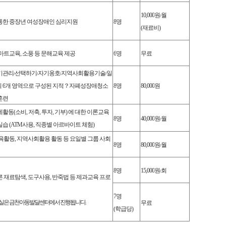
10,000
원
/
월
통한 중장년 여성장애인 심리지원
8
명
(
재료비
)
마트교육
,
소풍 등 문해교육 제공
6
명
무료
기관리
/
선택하기
/
자기옹호
/
지역사회활용기술
/
일
의
6
개 영역으로 구성된 지적
？
자폐성장애청소
8
명
80,000
원
훈련
제활동
(
소비
,
저축
,
투자
,
기부
)
에 대한 이론교육
8
명
40,000
원
/
월
실습
(ATM
사용
,
직종별 아르바이트 체험
)
육활동
,
지역사회활용 활동 등 요일별 그룹 사회
8
명
80,000
원
/
월
8
명
15,000
원
/
회
른 재료탐색
,
도구사용
,
반죽법 등 제과교육 프로
7
명
실은 금천아동발달센터에서 진행됩니다
.
무료
(
학급당
)