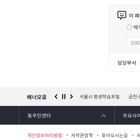
콘
이 
텐
츠
매
만
족
도
조
담
담당부서
사
당
자
정
보
배너모음
 신고센터
경찰청 유실물 통합포털
서울시 평생학습포털
금천
동주민센터
주요사
개인정보처리방침
저작권정책
찾아오시는길