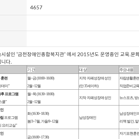
4657
시설인 '금천장애인종합복지관' 에서 2015년도 운영중인 교육.문
니다.
기 간
대 상
주요내용
 훈련
월
~
금
(10:00~16:00)
지적
·
자폐성장애 성인
자립생활훈
카데미
”
2
월
~12
월
(
만
35
세이하
)
직업준비교
후 프로그램
월
~
목
(16:30~18:00)
지적
·
자폐성장애 성인
뉴스포츠
,
방
스쿨
”
2
월
~12
월
인
화
(16:30~18:30)
남성장애인의
립
프로그램
남성장애인
봄
/3~7
월
,
가을
/9~12
월
리책 발간
,
밑
 요리교실
”
인
자기표현훈
금
(16:00~17:30)