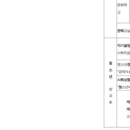
문화학
교
문해
교실
자기결정
사회적응
청
청소년
경
소
“
경제야 
년
사회성향
“
청
소년
방
과
제
후
제
교