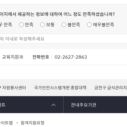
페이지에서 제공하는 정보에 대하여 어느 정도 만족하셨습니까?
우 만족
만족
보통
불만족
매우불만족
교육지원과
전화번호
02-2627-2863
구 자원봉사센터
국가안전시스템개편 종합대책
금천구 급식관리
이트
관내주요기관
사이트맵
원격지원요청