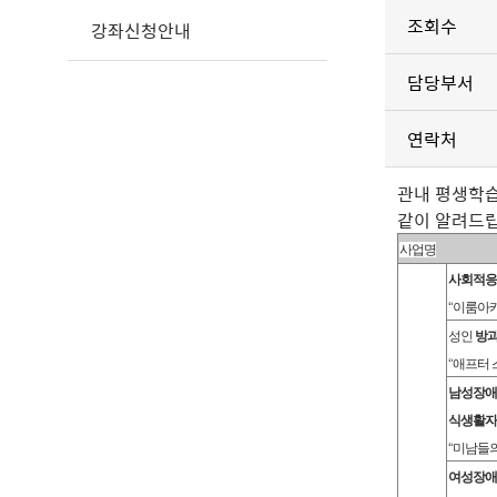
조회수
강좌신청안내
담당부서
연락처
관내 평생학습
같이 알려드립
사업명
사회적응
“
이룸아
성인
방과
“
애프터 
남성장애
식생활자
“
미남들의
여성장애