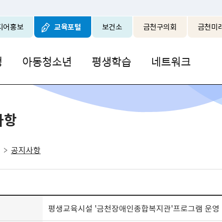
본문 바로가기
디어홍보
교육포털
보건소
금천구의회
금천미
청
아동청소년
평생학습
네트워크
사항
공지사항
평생교육시설 '금천장애인종합복지관'프로그램 운영